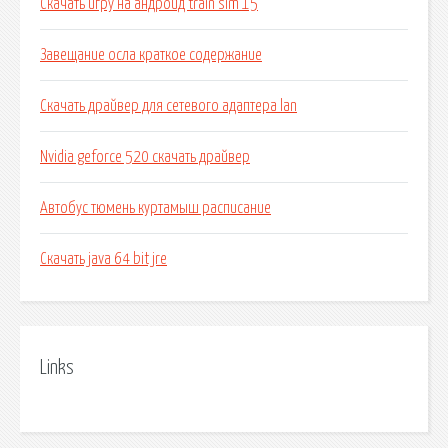
Скачать игру на андроид train sim 15
Завещание осла краткое содержание
Скачать драйвер для сетевого адаптера lan
Nvidia geforce 520 скачать драйвер
Автобус тюмень куртамыш расписание
Скачать java 64 bit jre
Links