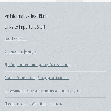
An Informative Text Blurb
Links to Important Stuff
Гост 13767 68
Справочник фланцев
Драйвер чипсета amd для ноутбука samsung
Скачать бесплатно mp3 подиум любовь зла
Кинематическая схема лущильного станка лу 17 10
Прошивка сони плейстейшен 3 отзывы