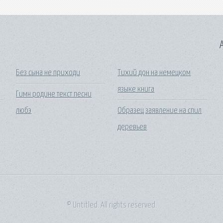
A
Без сына не приходи
Тихий дон на немецком
языке книга
Гимн родине текст песни
любэ
Образец заявление на спил
деревьев
© Untitled. All rights reserved.