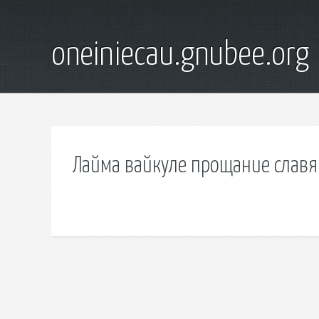
oneiniecau.gnubee.org
Лайма вайкуле прощание славя