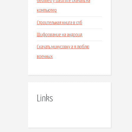
Geometry dash lite скачать на
компьютер
Строительная книга в спб
Шифрование на андроид
Скачать минусовку а я люблю
военных
Links