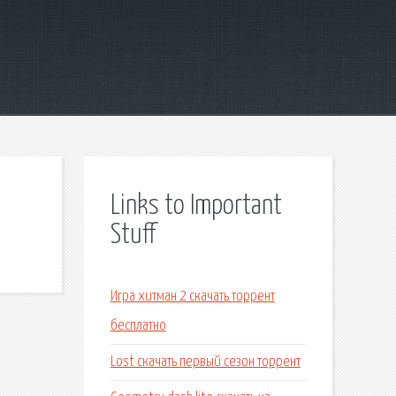
Links to Important
Stuff
Игра хитман 2 скачать торрент
бесплатно
Lost скачать первый сезон торрент