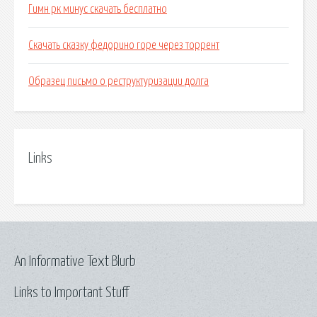
Гимн рк минус скачать бесплатно
Скачать сказку федорино горе через торрент
Образец письмо о реструктуризации долга
Links
An Informative Text Blurb
Links to Important Stuff