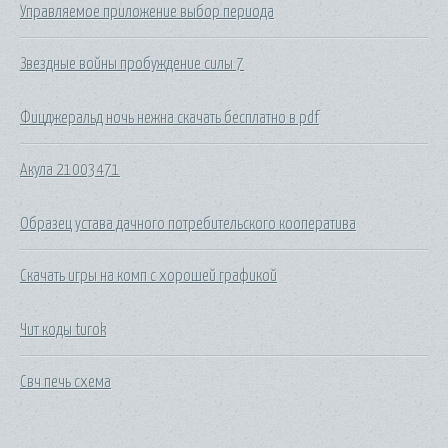
Управляемое приложение выбор периода
Звездные войны пробуждение силы 7
Фицджеральд ночь нежна скачать бесплатно в pdf
Акула 21003471
Образец устава дачного потребительского кооператива
Скачать игры на комп с хорошей графикой
Чит коды turok
Свч печь схема