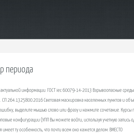
р периода
 актуальной информации. ГОСТ iec 60079-14-2013 Взрывоопасные среды.
. СП 264.1325800.2016 Световая маскировка населенных пунктов и объ
 ошибку, выделите мышью слово или фразу и нажмите сочетание. Курсы 
повые конфигурации (УПП Вы можете войти, используя учетную запись 
 имеет ту особенность, что почти всем оно кажется делом. ВМЕСТО