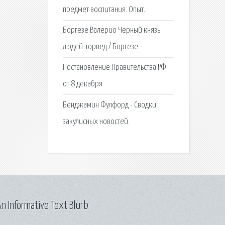
предмет воспитания. Опыт.
Боргезе Валерио Чёрный князь
людей-торпед / Боргезе.
Постановление Правительства РФ
от 8 декабря
Бенджамин Фулфорд - Сводки
закулисных новостей.
n Informative Text Blurb