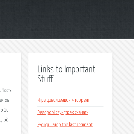
Links to Important
Stuff
 Часть
ектов
Игра цивилизация 4 торрент
по 1С
Deadpool саундтрек скачать
одной
Русификатор the last remnant