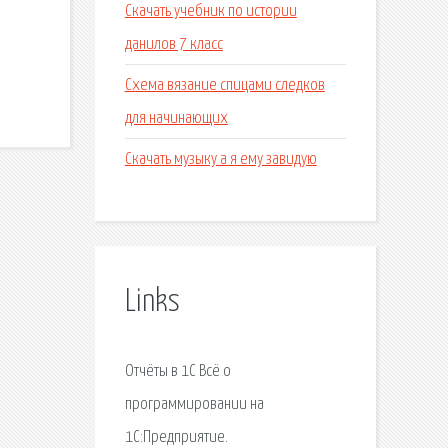
Скачать учебник по истории
данилов 7 класс
Схема вязание спицами следков
для начинающих
Скачать музыку а я ему завидую
Links
Отчёты в 1С Всё о
программировании на
1С:Предприятие.