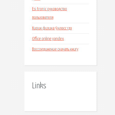
Esi tronic руководство
пользователя
Кирик физика 9 класс гдз
Office online yandex
Воссоединение скачать книгу
Links