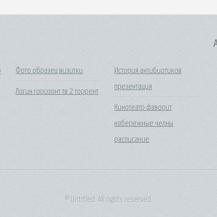
A
б
Фото образец визитки
История антибиотиков
презентация
Логин горизонт тв 2 торрент
Кинотеатр фаворит
набережные челны
расписание
© Untitled. All rights reserved.