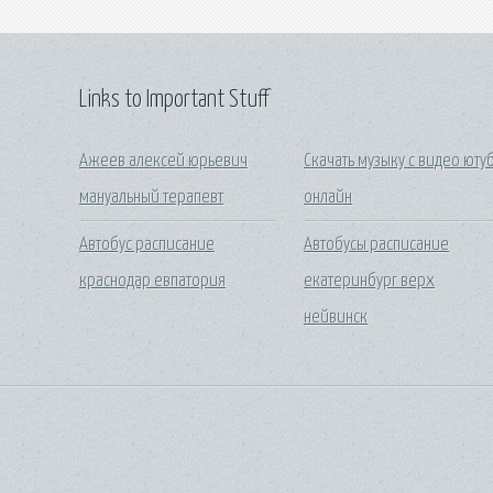
Links to Important Stuff
Ажеев алексей юрьевич
Скачать музыку с видео юту
мануальный терапевт
онлайн
Автобус расписание
Автобусы расписание
краснодар евпатория
екатеринбург верх
нейвинск