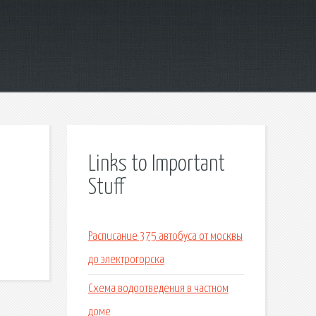
Links to Important
Stuff
Расписание 375 автобуса от москвы
до электрогорска
Схема водоотведения в частном
доме