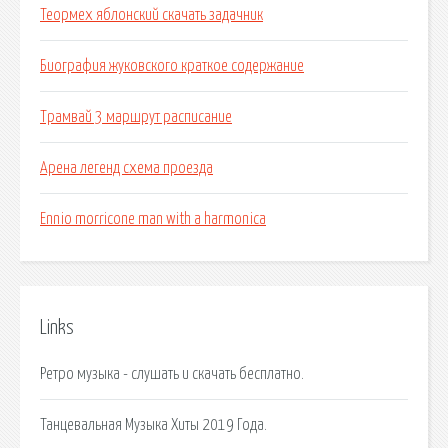
Теормех яблонский скачать задачник
Биография жуковского краткое содержание
Трамвай 3 маршрут расписание
Арена легенд схема проезда
Ennio morricone man with a harmonica
Links
Ретро музыка - слушать и скачать бесплатно.
Танцевальная Музыка Хиты 2019 Года.