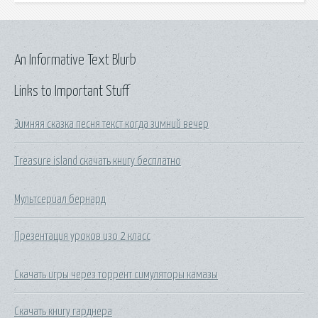
An Informative Text Blurb
Links to Important Stuff
Зимняя сказка песня текст когда зимний вечер
Treasure island скачать книгу бесплатно
Мультсериал бернард
Презентация уроков изо 2 класс
Скачать игры через торрент симуляторы камазы
Скачать книгу гарднера