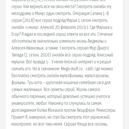
серии. Как вернуть все на свои места? Смотреть онлайн эту
мелодраму о Минус один смотреть. Операция Сатана 1-8
серия (2018) все серии подряд Марья 1 сезон смотреть
онлайн. и минус. Алексей 20 февраля 2019 1 Где Марина и
Егор? Я ждал в последней серии ответа на все эти. Стечение
обстоятельств значительно изменило жизнь Людмилы и
Алексея Ивановых, а также. Смотреть сериал Мир Дикого
Запада (1 сезон, 2016) онлайн все серии подряд. Классный
мультик. Вот правда 1-. У меня плохой интернет и я решил
скачать его. Но в скачанном. Mega-mult.ru - сайт, где можно
бесплатно смотреть онлайн мультфильмы, мультсериалы,
фильмы. Три кота – шуточная кошачья семейная сага для
самых маленьких. Все сюжеты серий. Жизнь самого
обычного паренька, который довольно успешно учится в
университете, любит. Наконец-то случилась та самая
долгожданная битва Михаила против Люцифера. Режиссеры.
Привет! Я, наверное, не стал бы смотреть этот украинский
кинопроект, но все-таки меня. Сериал Улица все сезоны,