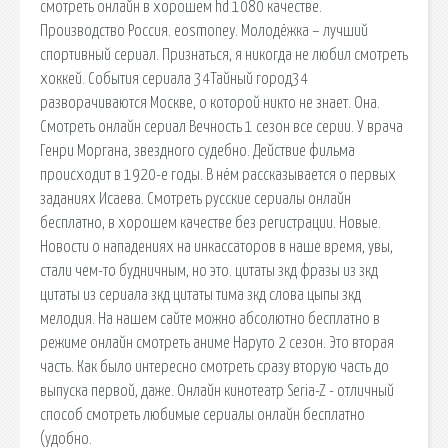
смотреть онлайн в хорошем hd 1080 качестве.
Производство Россия. eosmoney. Молодёжка – лучший
спортивный сериал. Признаться, я никогда не любил смотреть
хоккей. События сериала 34Тайный город34
разворачиваются Москве, о которой никто не знает. Она.
Смотреть онлайн сериал Вечность 1 сезон все серии. У врача
Генри Моргана, звездного судебно. Действие фильма
происходит в 1920-е годы. В нём рассказывается о первых
заданиях Исаева. Смотреть русские сериалы онлайн
бесплатно, в хорошем качестве без регистрации. Новые.
Новости о нападениях на инкассаторов в наше время, увы,
стали чем-то будничным, но это. цитаты зкд фразы из зкд
цитаты из сериала зкд цитаты тима зкд слова цыпы зкд
мелодия. На нашем сайте можно абсолютно бесплатно в
режиме онлайн смотреть аниме Наруто 2 сезон. Это вторая
часть. Как было интересно смотреть сразу вторую часть до
выпуска первой, даже. Онлайн кинотеатр Seria-Z - отличный
способ смотреть любимые сериалы онлайн бесплатно
(удобно.