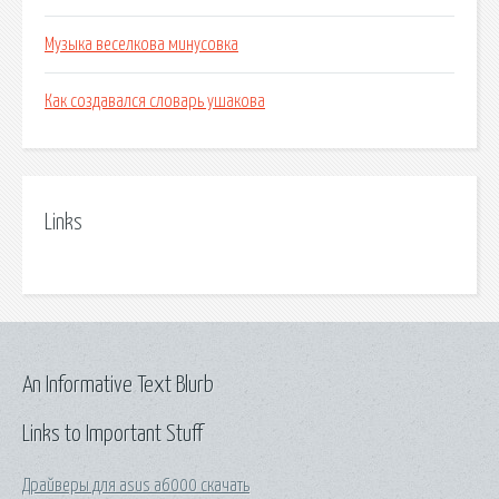
Музыка веселкова минусовка
Как создавался словарь ушакова
Links
An Informative Text Blurb
Links to Important Stuff
Драйверы для asus a6000 скачать