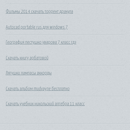
Фильмы 2014 скачать торрент дракула
Autocad portable rus для windows 7
География пестушко уварова 7 класс гдз
Скачать книгу арбатовой
Лягушки лампасы аккорды
Скачать альбом mudvayne бесплатно
Скачать учебник никольский алгебра 11 класс