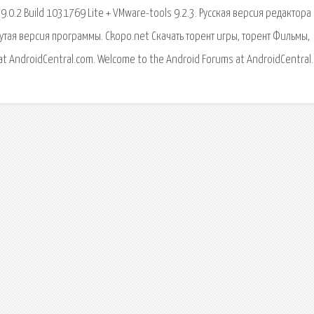
.0.2 Build 1031769 Lite + VMware-tools 9.2.3. Русская версия редактора
утая версия программы. Ckopo.net Скачать торент игры, торент Фильмы,
at AndroidCentral.com. Welcome to the Android Forums at AndroidCentral