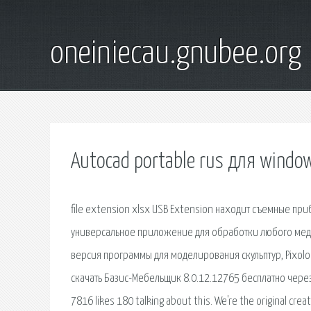
oneiniecau.gnubee.org
Autocad portable rus для windo
file extension xlsx USB Extension находит съемные при
универсальное приложение для обработки любого медиа
версия программы для моделирования скульптур, Pixolo
скачать Базис-Мебельщик 8.0.12.12765 бесплатно через.
7816 likes 180 talking about this. We're the original cr