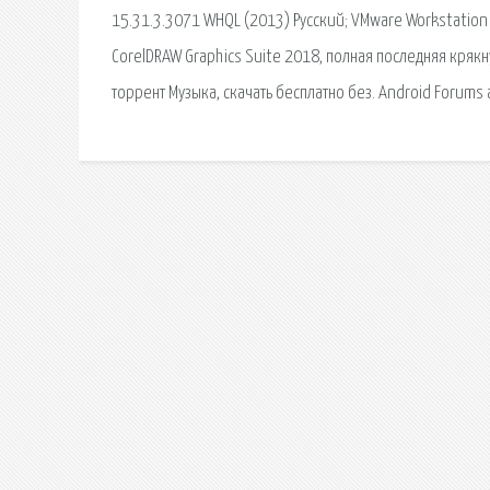
15.31.3.3071 WHQL (2013) Русский; VMware Workstation 9
CorelDRAW Graphics Suite 2018, полная последняя крякн
торрент Музыка, скачать бесплатно без. Android Forums 