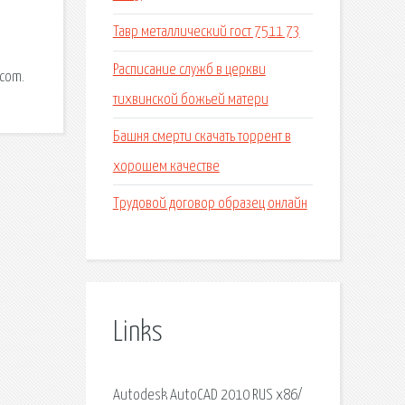
Тавр металлический гост 7511 73
Расписание служб в церкви
.com.
тихвинской божьей матери
Башня смерти скачать торрент в
хорошем качестве
Трудовой договор образец онлайн
Links
Autodesk AutoCAD 2010 RUS х86/