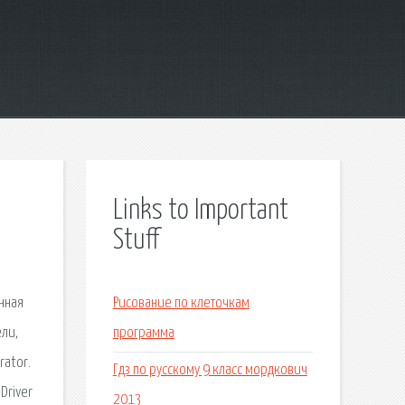
Links to Important
Stuff
нная
Рисование по клеточкам
ели,
программа
rator.
Гдз по русскому 9 класс мордкович
Driver
2013