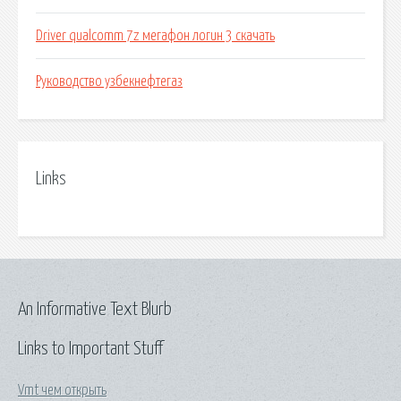
Driver qualcomm 7z мегафон логин 3 скачать
Руководство узбекнефтегаз
Links
An Informative Text Blurb
Links to Important Stuff
Vmt чем открыть