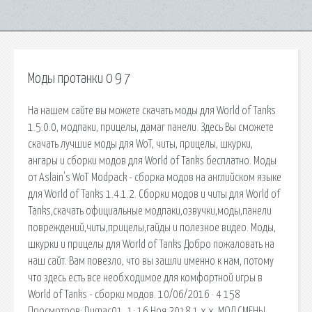
Моды протанки 0 9 7
На нашем сайте вы можете скачать моды для World of Tanks
1.5.0.0, модпаки, прицелы, дамаг панели. Здесь Вы сможете
скачать лучшие моды для WoT, читы, прицелы, шкурки,
ангары и сборки модов для World of Tanks бесплатно. Моды
от Aslain's WoT Modpack - сборка модов на английском языке
для World of Tanks 1.4.1.2. Cборки модов и читы для World of
Tanks,скачать официальные модпаки,озвучки,моды,панели
повреждений,читы,прицелы,гайды и полезное видео. Моды,
шкурки и прицелы для World of Tanks Добро пожаловать на
наш сайт. Вам повезло, что вы зашли именно к нам, потому
что здесь есть все необходимое для комфортной игры в
World of Tanks - сборки модов. 10/06/2016 · 4 158
Просмотров; Dumac01_1; 16 Ноя 2018 1.x.x. МОД СМЕНЫ