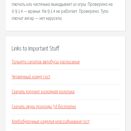
глючить или частенько выкидывает из игры. Проверено на
0.9.14 — вранье. На 9.14 не работает. Проверено. Тупо
глючит ангар — нет карусели.
Links to Important Stuff
Тольятти саратов автобусы расписание
Червячный хомут гост
Скачать торрент холодная политика
Скачать звуки природы 3d бесплатно
Хлебобулочные изделия классификация гост