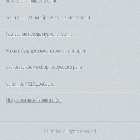
Euro truck simulator 2 demo
Зенит анжи 24 октября 2015 скачать торрент
Расписание поезда мурманск брянск
Назад в будущее скачать трилогию торрент
Скачать альбомы сборник русского рэпа
Canon lbp 3010 драйвера
Минусовка песни ваенга тайга
© Untitled. All rights reserved.