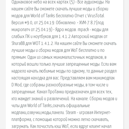
Одинаковое небо на всех картах (5) • Все аудиомоды. На
нашем сайте Вы сможете скачать лучшие моды и сборки
модов для World of Tanks бесплатно Отчет с VirusTotal.
Версия #9.0, от 25.04.19: Обновлено: • XVM-7.8.7(под
микропатч от 25.04.19) • Ядро модов. mpack - моды для
слабых ПК и ноутбуков для 1.4.1.2 Авторский модпак от
ShuraBB для WOT 1.4.1.2. На нашем сайте Вы сможете скачать
лучшие моды и сборки модов для WoT бесплатно и по
прямым. Один из самых минималистичных модпаков, в
который вошли только лучшие запрещенные моды. Если вам
надоело качать любимые моды по одному, то данные раздел
настоящая находка для вас. Представляем вам минимодпак
D Mod, где собраны разнообразные моды, в том числе и
запрещенные. Канал ПроТанки предназначен для всех тех,
кто жаждет знаний и развлечений. На канале. Cборки модов и
читы для World of Tanks,скачать официальные
модпаки,озвучки,моды,панели. Steam - игровая Интернет-
платформа, с помощью которой можно легко скачивать,
загружать. Как почистить кэш WoT, если вдруг клиент начал