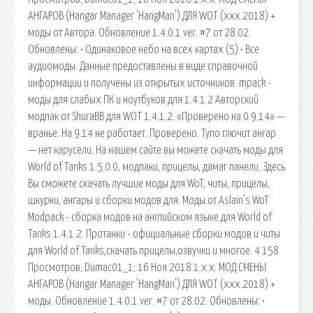
АНГАРОВ (Hangar Manager 'HangMan') ДЛЯ WOT (xxx.2018) +
моды от Автора. Обновление 1.4.0.1 ver. #7 от 28.02.
Обновлены: • Одинаковое небо на всех картах (5) • Все
аудиомоды. Данные предоставлены в виде справочной
информации и получены из открытых источников. mpack -
моды для слабых ПК и ноутбуков для 1.4.1.2 Авторский
модпак от ShuraBB для WOT 1.4.1.2. «Проверено на 0.9.14» —
вранье. На 9.14 не работает. Проверено. Тупо глючит ангар
— нет карусели. На нашем сайте вы можете скачать моды для
World of Tanks 1.5.0.0, модпаки, прицелы, дамаг панели. Здесь
Вы сможете скачать лучшие моды для WoT, читы, прицелы,
шкурки, ангары и сборки модов для. Моды от Aslain's WoT
Modpack - сборка модов на английском языке для World of
Tanks 1.4.1.2. Протанки - официальные сборки модов и читы
для World of Tanks,скачать прицелы,озвучки и многое. 4 158
Просмотров; Dumac01_1; 16 Ноя 2018 1.x.x. МОД СМЕНЫ
АНГАРОВ (Hangar Manager 'HangMan') ДЛЯ WOT (xxx.2018) +
моды. Обновление 1.4.0.1 ver. #7 от 28.02. Обновлены: •