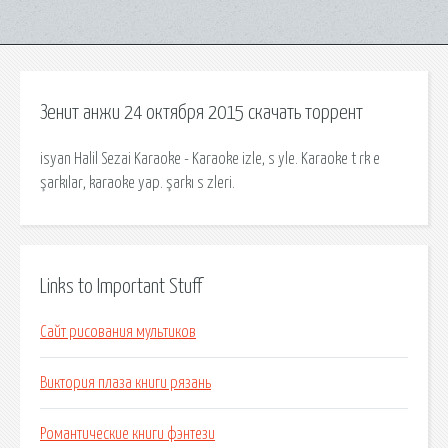
Зенит анжи 24 октября 2015 скачать торрент
isyan Halil Sezai Karaoke - Karaoke izle, s yle. Karaoke t rk e
şarkılar, karaoke yap. şarkı s zleri.
Links to Important Stuff
Сайт рисования мультиков
Виктория плаза книги рязань
Романтические книги фэнтези