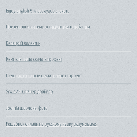
Enjoy english 5 класс аудио скачать
Презентация на тему останкинская телебашня
Белецкий валентин
Кемпель паша скачать торрент
Грешники и святые скачать через торрент
Scx 4220 сканер драйвер
Joomla шаблоны фото
Решебник онлайн по русскому языку разумовская