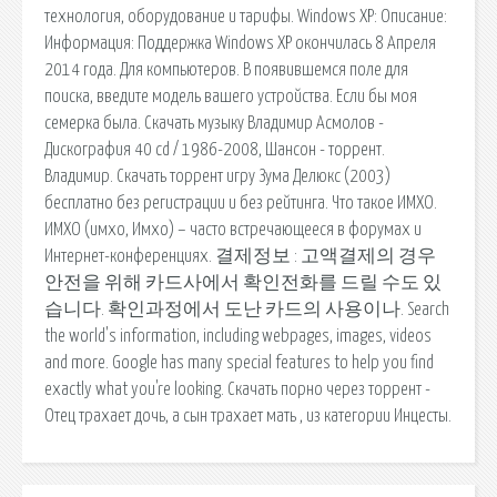
технология, оборудование и тарифы. Windows XP: Описание:
Информация: Поддержка Windows XP окончилась 8 Апреля
2014 года. Для компьютеров. В появившемся поле для
поиска, введите модель вашего устройства. Если бы моя
семерка была. Скачать музыку Владимир Асмолов -
Дискография 40 cd / 1986-2008, Шансон - торрент.
Владимир. Скачать торрент игру Зума Делюкс (2003)
бесплатно без регистрации и без рейтинга. Что такое ИМХО.
ИМХО (имхо, Имхо) – часто встречающееся в форумах и
Интернет-конференциях. 결제정보 : 고액결제의 경우
안전을 위해 카드사에서 확인전화를 드릴 수도 있
습니다. 확인과정에서 도난 카드의 사용이나. Search
the world's information, including webpages, images, videos
and more. Google has many special features to help you find
exactly what you're looking. Скачать порно через торрент -
Отец трахает дочь, а сын трахает мать , из категории Инцесты.