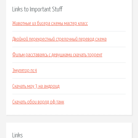
Links to Important Stuff
Животные из бисера схемы мастер класс
Двойной перекрестный стрелочный перевод схема
Фильм расставаясь с девушками скачать торрент
Эмулятор пс4
Скачать моу 3 на андроид
Скачать обои ворлд оф танк
Links