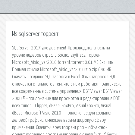
Ms sql server торрент
SQL Server 2017 уже доступен! ·Производительность на
уровне лидеров отрасли Воспользуйтесь. Торрент
Microsoft_Visio_ver2010.torrent.torrent 0.01 МБ Скачать
Прямая ссылка Microsoft_Visio_ver2010.zip.zip 640 МБ
Скачать. Создание SQL запроса в Excel. Язык запросов SQL
отличается от аналогов тем, что с ним работают практически
все современные системы управления. DBF Viewer DBF Viewer
2000 ® - приложение для просмотра и редактирования DBF
всех типов - Clipper, dBase, FoxPro, Visual FoxPro, Visual
dBase. Microsoft Visio 2010 – приложение для создания
деловой графики, имеющее весьма широкую сферу
применения. Скачать через торрент php – объектно-
ориентированное программирование с нуля (2012) Русский.