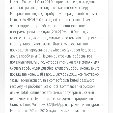
FoxPro. Microsoft Visio 2010 – приложение для создания
деловой графики, имеющее весьма широкую сферу.
Материал посвящен дистрибутиву операционной системы
Linux ROSA FRESH R10 со средой рабочего стола. Скачать
через торрент php – объектно-ориентированное
программирование с нуля (2012) Русский. Уверен, что
многие из вас даже не задумывались о том, что setup.exe из
корня установочного диска. Итак, случилось так, что
приходится переустановить windows (умирает hdd, bsod,
другие проблемы…). На данной страницы собраны все
полезные утилиты и по, которое упоминается в статьях, для.
Скачать графику для дизайна, клипарты, обои, иконки Книга
посвящена новейшей версии. Октябрь 2011 компьютерно-
техническая экспертиза elcomsoft distributed password
recovery не работает. Все о Total Commander на русском
языке. Total Commander это самый популярный и самый
настраиваемый. Блог о системном администрировании.
Статьи о Linux, Windows, СХД NetApp и виртуализации. gpon от
МГТС версия 2016 - 2018 года - рассматриваются: