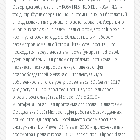
Обзор дистрибутива Linux ROSA FRESH R10 KDE. ROSA FRESH –
это дистрибутив операционной системы Linux, он бесплатный
и предназначен для домашнего использования. Уверен, что
многие из вас даже не задумывались о том, что setup.exe из
корня установочного диска обладает целым набором
параметров командной строки. Итак, случилось так, что
приходится переустановить windows (умирает hdd, bsod,
другие проблемы…) и рядом с проблемой есть желание
перенести честно приобретенную лицензию. Для
правообладателей. Я уважаю интеллектуальную
собственность и готов урегулировать все. SQL Server 2017
уже доступен! Производительность на уровне лидеров
отрасли Воспользуйтесь. Microsoft Visio 2010 -
многофункциональная программа для создания диаграмм.
Официальный сайт Microsoft. Для работы с базами данных
применятся SQL запросы. Excel имеет в своем арсенале
инструменты. DBF Viewer DBF Viewer 2000 - приложение для
просмотра и редактирования DBF всех типов - Clipper, dBase,