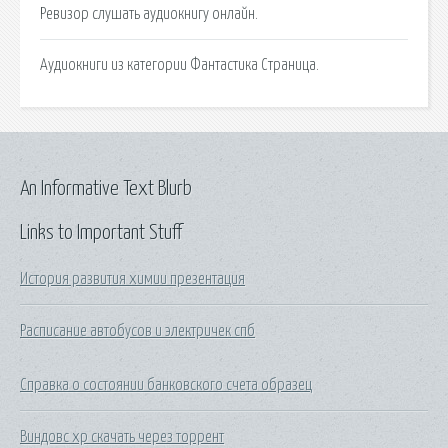
Ревизор слушать аудиокнигу онлайн.
Аудиокниги из категории Фантастика Страница.
An Informative Text Blurb
Links to Important Stuff
История развития химии презентация
Расписание автобусов и электричек спб
Справка о состоянии банковского счета образец
Виндовс хр скачать через торрент