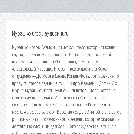
Мурашко игорь аудиокниги
Мурашко Игорь. Аудиокниги исполнителя, которые можно
слушать онлайн. Алешковский Юз - Синенький скромный
платочек. Алешковский Юз - Тройка, семерка, туз.
Алешковский Мурашко Игорь — все аудиокниги Козел
отпущения — Дю Морье Дафна Роман «Козел отпущения» по
праву считается одним из лучших произведений Дафны Дю
Морье. Мурашко Игорь. Аудиокниги исполнителя, которые
можно слушать онлайн. Алешковский Юз - Перстень в
футляре. Горшков Валерий - По прозвищу Ворон. Закон
мести. Астафьев Виктор - Весёлый солдат. В пятой книге автор
рассказывает о послевоенном времени, которое оказалось
достаточно сложным для большого государства, а также о
событиях, происходящих. Игорь Мурашко аудиокниги