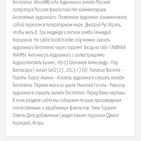
бесплатно. AbookRU.info Аудиокниги онлайн Русская
литература Русская фантастика Нет комментариев.
Бесплатные аудиокниги. Появление аудиокниг ознаменовало
собой перелом в литературном мире. Дмитрий Рус Играть,
чтобы жить 8. Три медведя и легион зомби Геннадий
Коршунов. На сайте book-tracker.org можно скачать
аудиокниги бесплатно через торрент. Вход на сайт. ГЛАВНАЯ;
ЖАНРЫ. Античность Аудиокниги с иллюстрациями
Аудиоспектакль Бизнес. 09:03 Шалимов Александр - Пир
Валтасара ( читает Gel2323, 2013 г.) (0). Паласио Висенте -
Пираты. Борис Акунин - Азазель аудиокнига слушать онлайн
бесплатно. Первая книга из цикла. Николай Гоголь - Ревизор
аудиокнига слушать онлайн бесплатно. Перед Вами картины.
В этом разделе сайта мы собираем лучшие произведения
отечественных и зарубежных фантастов. Тема Торрент
Ответы Дата добавления Сандал пахнет порохом (Данил
Корецкий, Игорь.