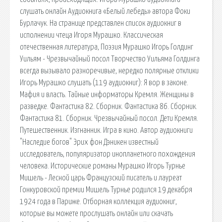
слушать онлайн Аудиокнига «Белый лебедь» автора Фоки
Бурлачук. На странице представлен список аудиокниг в
исполнении чтеца Игоря Мурашко. Классическая
отечественная литература, Поэзия Мурашко Игорь Голдинг
Уильям - Чрезвычайный посол Творчество Уильяма Голдинга
всегда вызывало разноречивые, нередко полярные отклики
Игорь Мурашко слушать (119 аудиокниг): Я вор в законе.
Мафия и власть. Тайные информаторы Кремля. Женщины в
разведке. Фантастика 82. Сборник. Фантастика 86. Сборник.
Фантастика 81. Сборник. Чрезвычайный посол. Дети Кремля.
Путешественник. Изгнанник. Игра в кино. Автор аудиокниги
"Наследие богов" Эрих фон Дэникен известный
исследователь, популяризатор инопланетного похождения
человека. Исторические романы Мурашко Игорь Турнье
Мишель - Лесной царь Французский писатель и лауреат
Гонкуровской премии Мишель Турнье родился 19 декабря
1924 года в Париже. Отборная коллекция аудиокниг,
которые вы можете прослушать онлайн или скачать