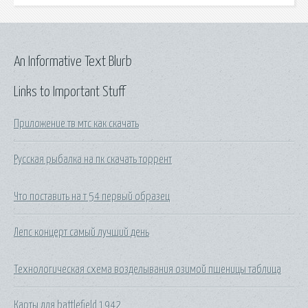
An Informative Text Blurb
Links to Important Stuff
Приложение тв мтс как скачать
Русская рыбалка на пк скачать торрент
Что поставить на т 54 первый образец
Лепс концерт самый лучший день
Технологическая схема возделывания озимой пшеницы таблица
Карты для battlefield 1942