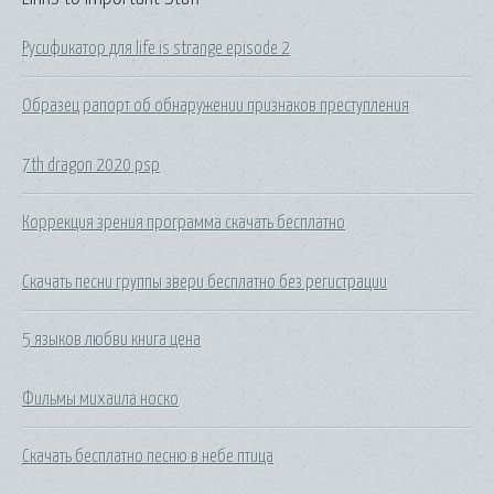
Русификатор для life is strange episode 2
Образец рапорт об обнаружении признаков преступления
7th dragon 2020 psp
Коррекция зрения программа скачать бесплатно
Скачать песни группы звери бесплатно без регистрации
5 языков любви книга цена
Фильмы михаила носко
Скачать бесплатно песню в небе птица