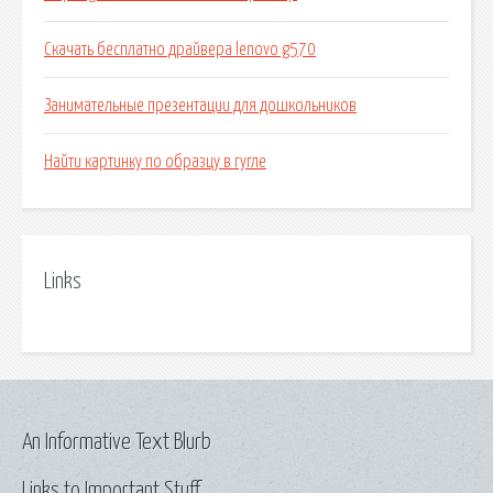
Скачать бесплатно драйвера lenovo g570
Занимательные презентации для дошкольников
Найти картинку по образцу в гугле
Links
An Informative Text Blurb
Links to Important Stuff