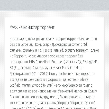
Музыка комиссар торрент
Комиссар - Дискография скачать через торрент бесплатно и
без регистрации, Комиссар - Дискография torrent. 3d
фильмы, фильмы в 3d, 3Д, скачать 3d, скачать торрент. Только
на Торрентино скачивают disco через торрент без
регистрации! Hits Dancefloor Summer ( 2011) MP3, 872.97 МБ,
87 31,, Скачать. Скачать музыку Кар-Мэн / Car-Man -
Дискография 1991 - 2012, Поп. Дэнс Бесплатные торренты
всегда на нашем сайте и в хорошем качестве. Medeski,
Scofield, Martin & Wood (MSMM) - это нью-йоркская группа
возглавляет новое направление. Уважемый меломан! Если у
Вас возникли вопросы, трудности, Вы впервые используете
торрент и не знаете, как скачать Сборник Сборник - Русский
Шансон 76 (2018) mp3 от Виталия 72, то рекомендуем Вам.