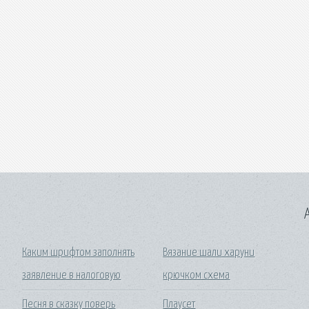
A
в
Каким шрифтом заполнять
Вязание шали харуни
заявление в налоговую
крючком схема
Песня в сказку поверь
Плаусет