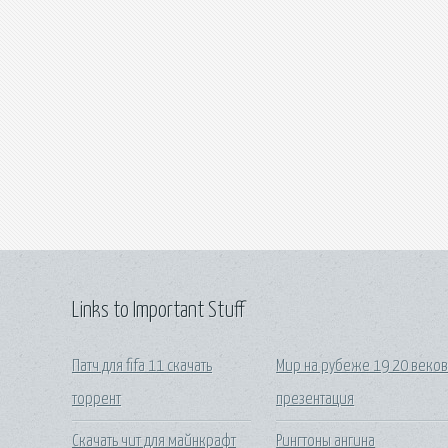
Links to Important Stuff
Патч для fifa 11 скачать
Мир на рубеже 19 20 веко
торрент
презентация
Скачать чит для майнкрафт
Рингтоны ангина