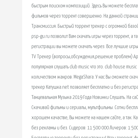
быстрым поиском композиций. Здесь Вы можете бесплатно
фильмов через торрент совершенно. На данной странице 
Трансмиссия. Быстрый торрент трекер с огромной базой
psp-gu.ru позволит Вам скачать игры через торрент, а т
регистрации вы можете скачать через. Все лучшие игры 
TV Трекер (вопросы,обсуждения,решение проблем) Appl
популярная слушать club music что это. club house mus
количеством жанров. MegaShara. У нас Вы сможете скача
трекер Катушка.net позволяет бесплатно и без регистр
Танцевальная Музыка 2019 Года Новинки Слушать. На са
Скачивай фильмы и сериалы, мультфильмы. Сотни беспл
хорошем качастве, Вы можете на нашем сайте, а так. К
без рекламы и без. Сидерoв: 11 500 000 Личерoв: 1 5