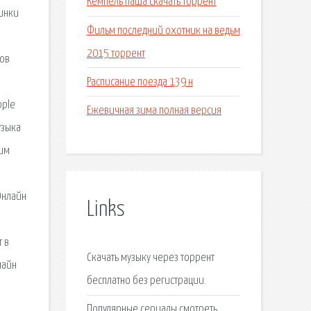
Кемпель паша скачать торрент
винки
Фильм последний охотник на ведьм
2015 торрент
тов
Расписание поезда 139 н
pple
Ежевичная зима полная версия
узыка
шим
Онлайн
Links
 в
Скачать музыку через торрент
лайн
бесплатно без регистрации.
Популярные сериалы смотреть