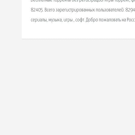
Бесплатные торренты без регистрации! Игры торрент, 
82405. Всего зарегистрированных пользователей: 82944
сериалы, музыка, игры , софт. Добро пожаловать на Ро