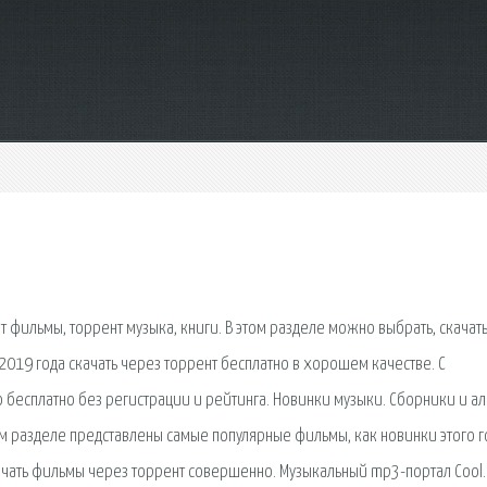
нт фильмы, торрент музыка, книги. В этом разделе можно выбрать, скачат
019 года скачать через торрент бесплатно в хорошем качестве. С
о бесплатно без регистрации и рейтинга. Новинки музыки. Сборники и а
ом разделе представлены самые популярные фильмы, как новинки этого г
 скачать фильмы через торрент совершенно. Музыкальный mp3-портал Cool.