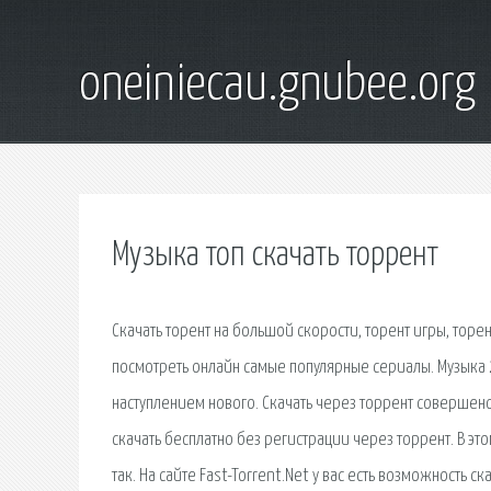
oneiniecau.gnubee.org
Музыка топ скачать торрент
Скачать торент на большой скорости, торент игры, торе
посмотреть онлайн самые популярные сериалы. Музыка 2
наступлением нового. Скачать через торрент совершен
скачать бесплатно без регистрации через торрент. В эт
так. На сайте Fast-Torrent.Net у вас есть возможность