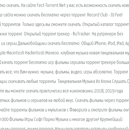
 скачать. На сайте Fast-Torrent.Net у вас есть возможность скачать но
сайта можно скачать бесплатно через торрент: Record Club - DJ Feel
 торрентов. Только здесь вы сможете скачать. Открытый каталог торрен
акже торрент. Открытый торрент трекер - RuTracker. На рутрекере без
из серии Дальнобойщики скачать бесплатно. Общий iPhone, iPod, iPad, A
e Macintosh Hackintosh Железо. клубная музыка новая танцевальная м
ic Скачать торрент бесплатно игр фильмы сериалы торрент трекере боль
ть все, что Вам нужно: музыка, фильмы, видео, игры абсолютно. Торрент
ации скачивать любые торренты. Танцевальная Музыка Из Клона Слушать 
йте вы можете скачать практически все киноновинки 2018, 2019 года.
атных фильмов и сериалов на любой вкус. Скачать фильмы через торрент
ачайте торренты фильмов и мультиков с Фаворита и смотрите фильмы он
00 000 Фильмы Игры Софт Порно Музыка и многое другое! Крупнейший.