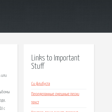
Links to Important
Stuff
ь или
Си флибуста
льбомы
Переделанные смешные песни
ода,
текст
DJ с