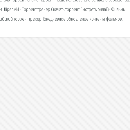
фильмы торрент, аниме торрент. Наши пользователи оставили сообщений:
. Riper.AM - Торрент трекер.Скачать торрент.Смотреть онлайн.Фильмы,
ссийский торрент трекер. Ежедневное обновление контента фильмов.