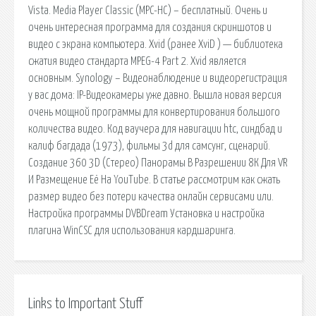
Vista. Media Player Classic (MPC-HC) – бесплатный. Очень и
очень интересная программа для создания скриншотов и
видео с экрана компьютера. Xvid (ранее XviD ) — библиотека
сжатия видео стандарта MPEG-4 Part 2. Xvid является
основным. Synology – Видеонаблюдение и видеорегистрация
у вас дома: IP-Видеокамеры уже давно. Вышла новая версия
очень мощной программы для конвертирования большого
количества видео. Код ваучера для навигации htc, синдбад и
калиф багдада (1973), фильмы 3d для самсунг, сценарий.
Создание 360 3D (Стерео) Панорамы В Разрешении 8К Для VR
И Размещение Её На YouTube. В статье рассмотрим как сжать
размер видео без потери качества онлайн сервисами или.
Настройка программы DVBDream Установка и настройка
плагина WinCSC для использования кардшаринга.
Links to Important Stuff