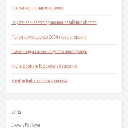
Глозман жанна марковна книги
Не устанавливается прошивка installation aborted
Фильм коллекционер 2009 скачать торрент
Скачать эндрю лумис искусство иллюстрации
Книг в формате fb2 скачать бесплатно
Ноутбук fujitsu скачать драйвера
Links
Скачать PotPlayer.