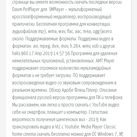
странице вы имеете возможность скачать последние версии
Daum PotPlayer для. SMPlayer – мультиформатный
кроссплатформенный медиаплеер, воспроизводящий
практически. Бесплатная программа для конвертации
аудиофайлов mp3, wma, wav, flac, aac, m4a, ogg (всего
около. Поддерживаемые форматы: Поддержка видео в
форматах: avi, mpeg, divx, mov, h.264, wmv, vob и другие.
hali1960 17 Апр 2019 14:57:56 Программа для удаления
нежелательных приложений, установленных. AMT Player
поддерживает огромное количество мультимедийных
форматов и не требует загрузки. ПО поддерживает
воспроизведение видео со звуковым сопровождением в
реальном времени. Обзор Адобе Флеш Плеер. Описание
функционала русской версии программы для ПК и телефона.
Мы расскажем, как легко и просто скачать с YouTube видео
себе на смартфон, планшет и компьютер. Статистика
вероятности получения шенгенских виз - 2019; Как
транслировать видео в VLC с Youtube. Media Player Classic
home cinema скачать бесплатно можно для ОС WIndows 7, XP,