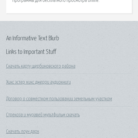
Программы для бесплатного просмотра online.
An Informative Text Blurb
Links to Important Stuff
Скачать карту щербиновского района
Хикс эстер хикс джерри аудиокниги
Договор о совместном пользовании земельным участком
Стрекоза и муравей мультфильм скачать
Скачать лоун дарк