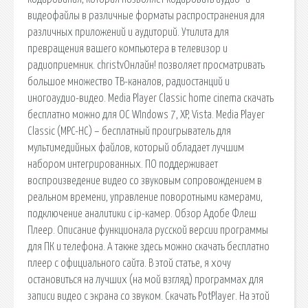
видеофайлы в различные форматы распространения для
различных приложений и аудиторий. Утилита для
превращения вашего компьютера в телевизор и
радиоприемник. christvОнлайн! позволяет просматривать
большое множество ТВ-каналов, радиостанций и
иногоаудио-видео. Media Player Classic home cinema скачать
бесплатно можно для ОС WIndows 7, XP, Vista. Media Player
Classic (MPC-HC) – бесплатный проигрыватель для
мультимедийных файлов, который обладает лучшим
набором интегрированных. ПО поддерживает
воспроизведение видео со звуковым сопровождением в
реальном времени, управление поворотными камерами,
подключение аналитики с ip-камер. Обзор Адобе Флеш
Плеер. Описание функционала русской версии программы
для ПК и телефона. А также здесь можно скачать бесплатно
плеер с официального сайта. В этой статье, я хочу
остановиться на лучших (на мой взгляд) программах для
записи видео с экрана со звуком. Скачать PotPlayer. На этой