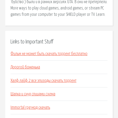
'буйство') были и в ранних версиях GTA. В они не претерпели.
More ways to play cloud games, android games, or stream PC
games from your computer to your SHIELD player or TV. Learn.
Links to Important Stuff
Фильм не может быть скачать торрент бесплатно
Дорогой боженька
Халф лайф 2 все эпизоды скачать торрент
Шапка и снуд спицами схема
Immortal rpg мод скачать