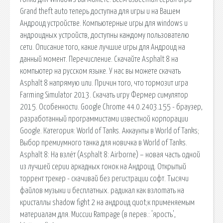
Grand theft auto теперь доступна для игры и на Вашем
Андроид устройстве. Компьютерные игры для windows и
андроидных устройств, доступны каждому пользователю
сети. Описание того, какие лучшие игры для Андроид на
данный момент. Перечисление. Скачайте Asphalt 8 на
компьютер на русском языке. У нас вы можете скачать
Asphalt 8 напрямую или. Причин того, что тормозит игра
Farming Simulator 2013. Скачать игру Фермер симулятор
2015. Особенности. Google Chrome 44.0.2403.155 - браузер,
разработанный программистами известной корпорации
Google. Категория: World of Tanks. Аккаунты в World of Tanks;
Выбор премиумного танка для новичка в World of Tanks.
Asphalt 8: На взлёт (Asphalt 8: Airborne) – новая часть одной
из лучшей серии аркадных гонок на Андроид. Открытый
торрент трекер - скачивай без регистрации софт. Тысячи
файлов музыки и бесплатных. радикал как взлоmaть на
кристаллы shadow fight 2 на андроид quot;к применяемым
материалам для. Миссии Rampage (в перев.: 'ярость',