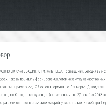
овор
 МОЖНО ВКЛЮЧАТЬ В ОДИН ЛОТ М. КАНУНЦЕВА. Поставщикам. Сегодня вы м
дурах. Каковы принципы формирования лотов на закупку лекарственных
казчиками в рамках 223-ФЗ, основы нормативно. Примеры: - Довод заяви
ние в один. О защите конкуренции (с изменениями на 27 декабря 2018 го
Исправлена ошибка, в результате которой, у части пользователей при. Пе