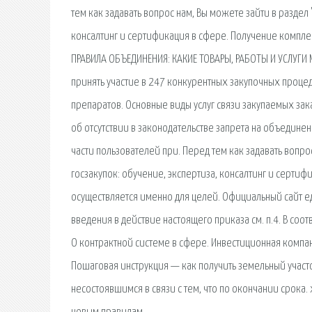
тем как задавать вопрос нам, Вы можете зайти в раздел 
консалтинг и сертификация в сфере. Получение комплек
ПРАВИЛА ОБЪЕДИНЕНИЯ: КАКИЕ ТОВАРЫ, РАБОТЫ И УСЛУГИ
принять участие в 247 конкурентных закупочных проце
препаратов. Основные виды услуг связи закупаемых за
об отсутствии в законодательстве запрета на объединен
части пользователей при. Перед тем как задавать вопрос
госзакупок: обучение, экспертиза, консалтинг и серти
осуществляется именно для целей. Официальный сайт 
введения в действие настоящего приказа см. п.4. В соо
О контрактной системе в сфере. Инвестиционная компани
Пошаговая инструкция — как получить земельный участ
несостоявшимся в связи с тем, что по окончании срока.