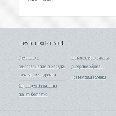
новым правилам.
Links to Important Stuff
Презентация
Письмо о официальном
геморрагическая лихорадка
дилерстве образец
с почечным синдромом
Презентация валенки
Андреа дель бока песни
скачать бесплатно