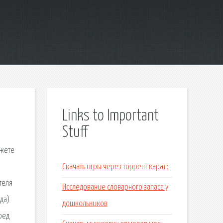
Links to Important
Stuff
ожете
Скачать игры через торрент каратэ
теля
Исследование словарного запаса у
да)
дошкольников
ред