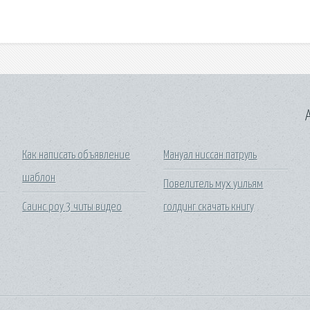
A
Как написать объявление
Мануал ниссан патруль
шаблон
Повелитель мух уильям
Саинс роу 3 читы видео
голдинг скачать книгу