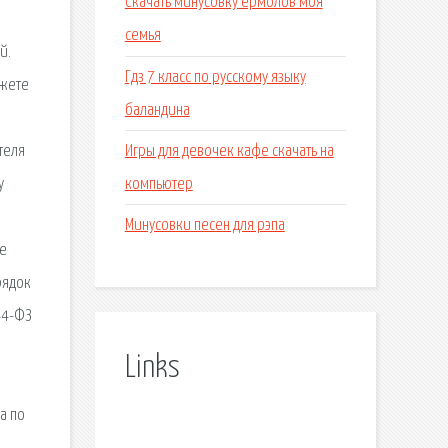
Скачать минусовку ермолов моя
,
семья
й.
Гдз 7 класс по русскому языку
ожете
баландина
Игры для девочек кафе скачать на
теля
компьютер
у
Минусовки песен для рэпа
ае
рядок
44-ФЗ
Links
а по