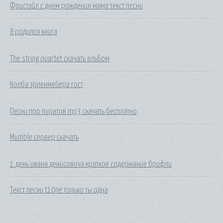
Фристайл с днем рождения мама текст песни
Я родился книга
The string quartet скачать альбом
Колба эрленмейера гост
Песни про пиратов mp3 скачать бесплатно
Mumble сервер скачать
1 день ивана денисовича краткое содержание брифли
Текст песни t10ne только ты одна