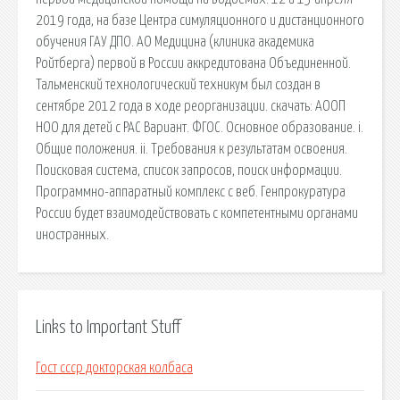
2019 года, на базе Центра симуляционного и дистанционного
обучения ГАУ ДПО. АО Медицина (клиника академика
Ройтберга) первой в России аккредитована Объединенной.
Тальменский технологический техникум был создан в
сентябре 2012 года в ходе реорганизации. cкачать: АООП
НОО для детей с РАС Вариант. ФГОС. Основное образование. i.
Общие положения. ii. Требования к результатам освоения.
Поисковая сиcтема, список запросов, поиск информации.
Программно-аппаратный комплекс с веб. Генпрокуратура
России будет взаимодействовать с компетентными органами
иностранных.
Links to Important Stuff
Гост ссср докторская колбаса