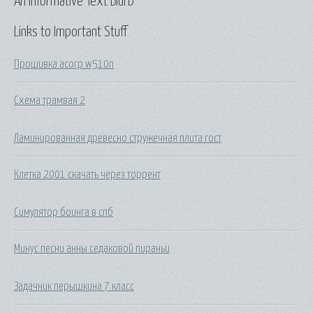
An Informative Text Blurb
Links to Important Stuff
Прошивка acorp w510n
Схема трамвая 2
Ламинированная древесно стружечная плита гост
Клетка 2001 скачать через торрент
Симулятор боинга в спб
Минус песни анны седаковой пираньи
Задачник перышкина 7 класс