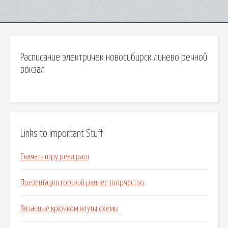
Расписание электричек новосибирск линево речной
вокзал
Links to Important Stuff
Скачать игру реал раш
Презентация горький раннее творчество
Вязанные крючком жгуты схемы