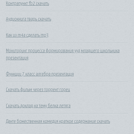
Контрапункт fb2 скачать
Аудиокнига тварь скачать
Как из m4a сделать mp3
Мониторинг процесса формирования ууд младшего школьника
презентация
Функции 7 класс алгебра презентация
Скачать фильм через торрент горец
Скачать доклад на тему белка летяга
Данте божественная комедия краткое содержание скачать