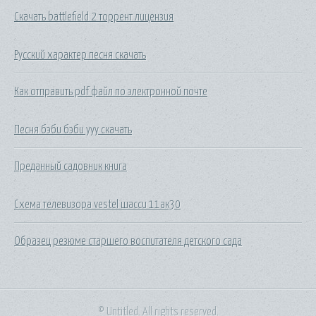
Скачать battlefield 2 торрент лицензия
Русский характер песня скачать
Как отправить pdf файл по электронной почте
Песня бэби бэби ууу скачать
Преданный садовник книга
Схема телевизора vestel шасси 11ак30
Образец резюме старшего воспитателя детского сада
© Untitled. All rights reserved.