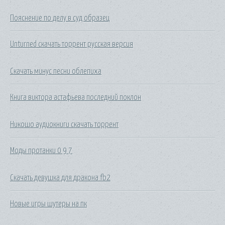
Пояснение по делу в суд образец
Unturned скачать торрент русская версия
Скачать минус песни облепиха
Книга виктора астафьева последний поклон
Никошо аудиокниги скачать торрент
Моды протанки 0 9 7
Скачать девушка для дракона fb2
Новые игры шутеры на пк