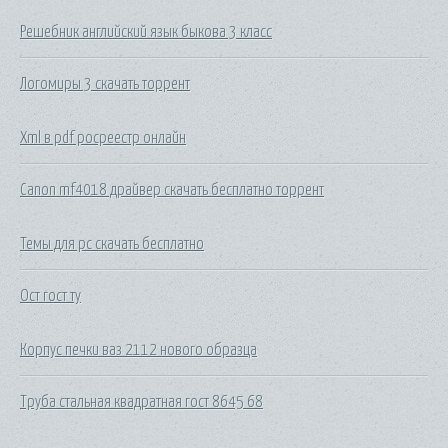
Решебник английский язык быкова 3 класс
Логомиры 3 скачать торрент
Xml в pdf росреестр онлайн
Canon mf4018 драйвер скачать бесплатно торрент
Темы для рс скачать бесплатно
Ост гост ту
Корпус печки ваз 2112 нового образца
Труба стальная квадратная гост 8645 68