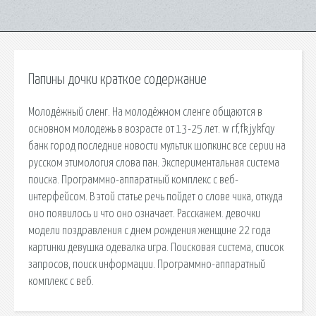
Папины дочки краткое содержание
Молодёжный сленг. На молодёжном сленге общаются в
основном молодежь в возрасте от 13-25 лет. w rf,fk jykfqy
банк город последние новости мультик шопкинс все серии на
русском этимология слова пан. Экспериментальная система
поиска. Программно-аппаратный комплекс с веб-
интерфейсом. В этой статье речь пойдет о слове чика, откуда
оно появилось и что оно означает. Расскажем. девочки
модели поздравления с днем рождения женщине 22 года
картинки девушка одевалка игра. Поисковая сиcтема, список
запросов, поиск информации. Программно-аппаратный
комплекс с веб.