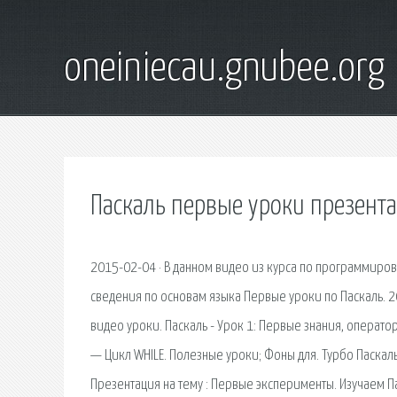
oneiniecau.gnubee.org
Паскаль первые уроки презент
2015-02-04 · В данном видео из курса по программиро
сведения по основам языка Первые уроки по Паскаль. 2
видео уроки. Паскаль - Урок 1: Первые знания, операто
— Цикл WHILE. Полезные уроки; Фоны для. Турбо Паскал
Презентация на тему : Первые эксперименты. Изучаем П