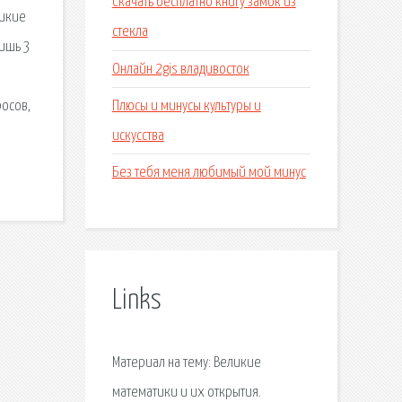
Скачать бесплатно книгу замок из
ликие
стекла
лишь 3
Онлайн 2gis владивосток
Плюсы и минусы культуры и
росов,
искусства
Без тебя меня любимый мой минус
Links
Материал на тему: Великие
математики и их открытия.