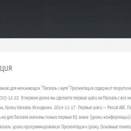
ация
ванию для начинающих "Паскаль с нуля" Презентация содержит теоретич
015-12-22 · В первом уроке вы сделаете первые шаги на Паскаль с все м
ры, Уроки паскаль; Исходники. 2014-11-17 · Первые шаги — Pascal ABC. П
ь но для Паскаля значимы только первые 63 знака. (уроки-конференции)
аскаль. уроки программирования. Презентация к уроку, Основные поняти