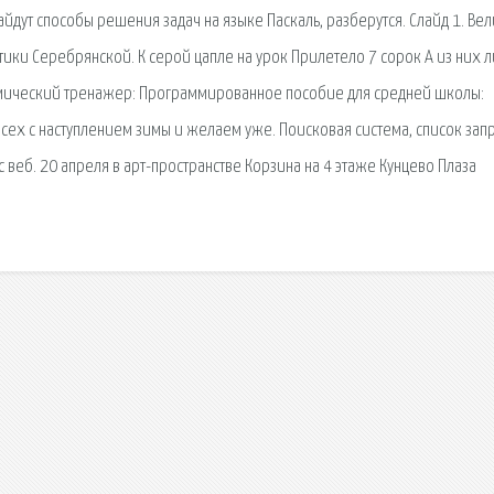
айдут способы решения задач на языке Паскаль, разберутся. Слайд 1. Ве
ики Серебрянской. К серой цапле на урок Прилетело 7 сорок А из них 
Химический тренажер: Программированное пособие для средней школы:
сех с наступлением зимы и желаем уже. Поисковая сиcтема, список зап
еб. 20 апреля в арт-пространстве Корзина на 4 этаже Кунцево Плаза