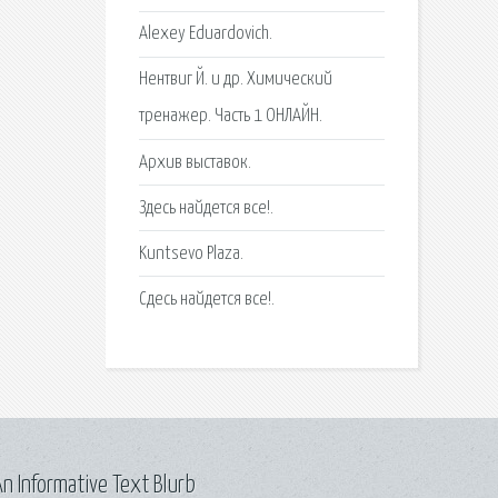
Alexey Eduardovich.
Нентвиг Й. и др. Химический
тренажер. Часть 1 ОНЛАЙН.
Архив выставок.
Здесь найдется все!.
Kuntsevo Plaza.
Сдесь найдется все!.
n Informative Text Blurb