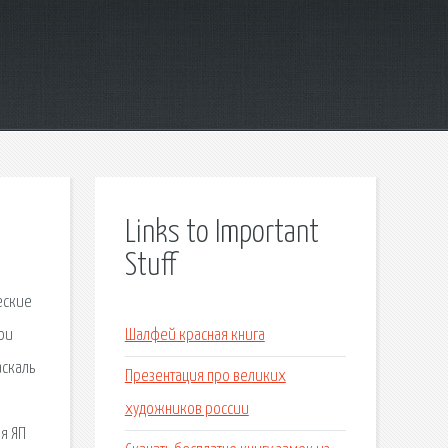
Links to Important
Stuff
еские
ои
Шалфей красная книга
аскаль
Презентация про великих
.
художников россии
я ЯП