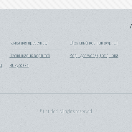
A
Рамка для презентації
Школьный вестник журнал
Песня шарик вертится
Моды для wot 9 9 от джова
 и
минусовка
© Untitled. All rights reserved.