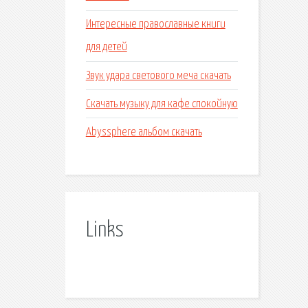
Интересные православные книги
для детей
Звук удара светового меча скачать
Скачать музыку для кафе спокойную
Abyssphere альбом скачать
Links