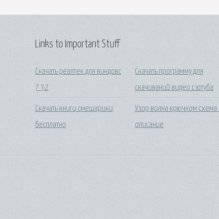
Links to Important Stuff
Скачать реалтек для виндовс
Скачать программу для
7 32
скачиваний видео с ютуба
Скачать книги смешарики
Узор волна крючком схема
бесплатно
описание