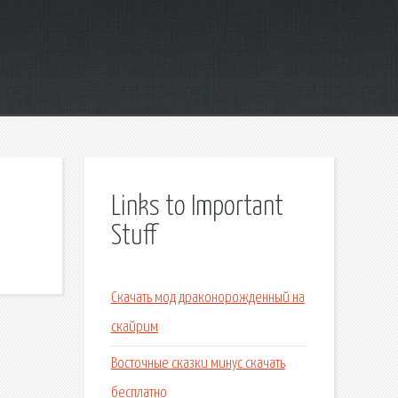
Links to Important
Stuff
Скачать мод драконорожденный на
скайрим
Восточные сказки минус скачать
бесплатно