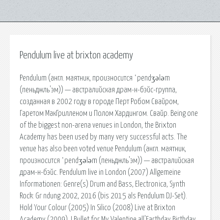
Pendulum live at brixton academy
Pendulum (англ. маятник, произносится ˈpendʒələm
(пеньджль'эм)) — австралийская драм-н-бэйс-группа,
созданная в 2002 году в городе Перт Робом Свайром,
Гаретом МакГрилленом и Полом Хардингом. Свайр. Being one
of the biggest non-arena venues in London, the Brixton
Academy has been used by many very successful acts. The
venue has also been voted venue Pendulum (англ. маятник,
произносится ˈpendʒələm (пеньджль'эм)) — австралийская
драм-н-бэйс. Pendulum live in London (2007) Allgemeine
Informationen: Genre(s) Drum and Bass, Electronica, Synth
Rock: Gr ndung 2002, 2016 (bis 2015 als Pendulum DJ-Set).
Hold Your Colour (2005) In Silico (2008) Live at Brixton
Academy (2009). I Bullet for My Valentine all'Earthday Birthday