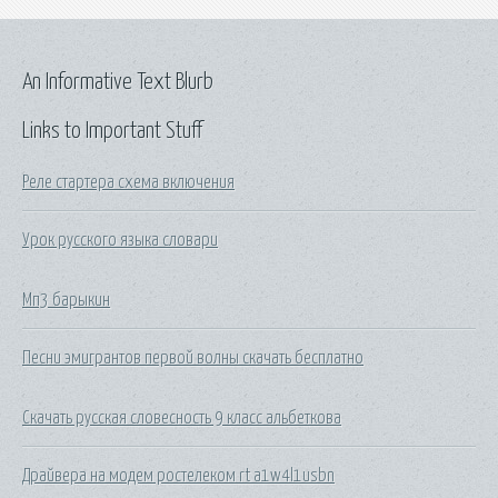
An Informative Text Blurb
Links to Important Stuff
Реле стартера схема включения
Урок русского языка словари
Мп3 барыкин
Песни эмигрантов первой волны скачать бесплатно
Скачать русская словесность 9 класс альбеткова
Драйвера на модем ростелеком rt a1w4l1usbn