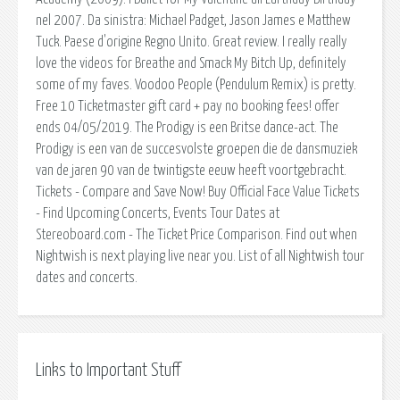
nel 2007. Da sinistra: Michael Padget, Jason James e Matthew
Tuck. Paese d'origine Regno Unito. Great review. I really really
love the videos for Breathe and Smack My Bitch Up, definitely
some of my faves. Voodoo People (Pendulum Remix) is pretty.
Free 10 Ticketmaster gift card + pay no booking fees! offer
ends 04/05/2019. The Prodigy is een Britse dance-act. The
Prodigy is een van de succesvolste groepen die de dansmuziek
van de jaren 90 van de twintigste eeuw heeft voortgebracht.
Tickets - Compare and Save Now! Buy Official Face Value Tickets
- Find Upcoming Concerts, Events Tour Dates at
Stereoboard.com - The Ticket Price Comparison. Find out when
Nightwish is next playing live near you. List of all Nightwish tour
dates and concerts.
Links to Important Stuff