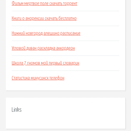
Фильм мертвое поле скачать торрент
Книги о анорексии скачать бесплатно
Нижний новгород алешино расписание
Угловой диван раскладка аккордеон
Школа 7 гномов мой первый словарик
Статистика минусинск телефон
Links