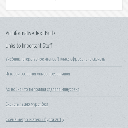
An Informative Text Blurb
Links to Important Stuff
Учебник литературное чтение 3 класс ефросинина скачать
История развития химии презентация
Ах война что ты подлая сделала минусовка
Скачать песню мурат боз
Схема метро екатеринбурга 2015