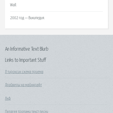
Wall.
2002 год — Википедия.
An Informative Text Blurb
Links to Important Stuff
Л тироксин схема приема
Драйверы на майнкрафт
Лкф
Пелагея тропами текст песни