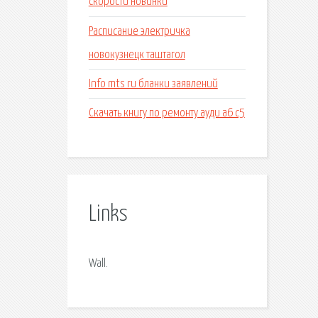
скорости новинки
Расписание электричка
новокузнецк таштагол
Info mts ru бланки заявлений
Скачать книгу по ремонту ауди а6 с5
Links
Wall.