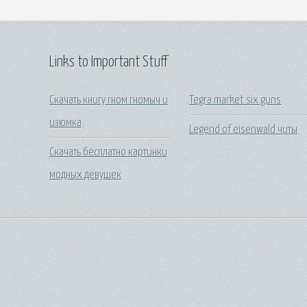
Links to Important Stuff
Скачать книгу гном гномыч и
Tegra market six guns
изюмка
Legend of eisenwald читы
Скачать бесплатно картинки
модных девушек