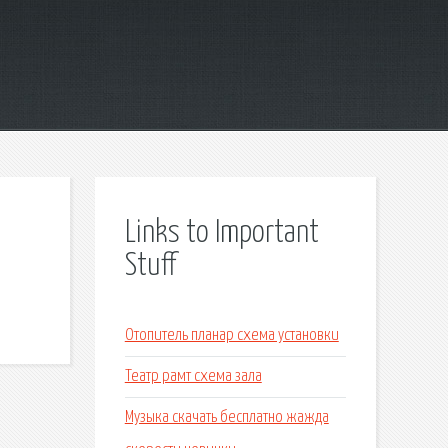
Links to Important
Stuff
Отопитель планар схема установки
Театр рамт схема зала
Музыка скачать бесплатно жажда