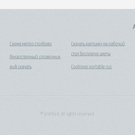
A
Схема метро столбово
Скачать картинку на рабочий
стол бесплатно цветы
Лекарственный справочник
аиф скачать
Coolnovo portable rus
© Untitled. All rights reserved.