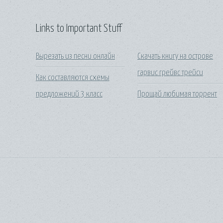
Links to Important Stuff
Вырезать из песни онлайн
Скачать книгу на острове
гарвис грейвс трейси
Как составляются схемы
предложений 3 класс
Прощай любимая торрент