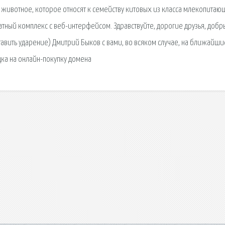
животное, которое относят к семейству китовых из класса млекопитаю
тный комплекс с веб-интерфейсом. Здравствуйте, дорогие друзья, добр
ставить ударение) Дмитрий Быков с вами, во всяком случае, на ближайши
идка на онлайн-покупку домена