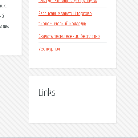
Как сделать закрытую группу вк
щих.
Расписание занятий торгово
ый
экономический колледж
е два
Скачать песни есении бесплатно
Уес журнал
Links