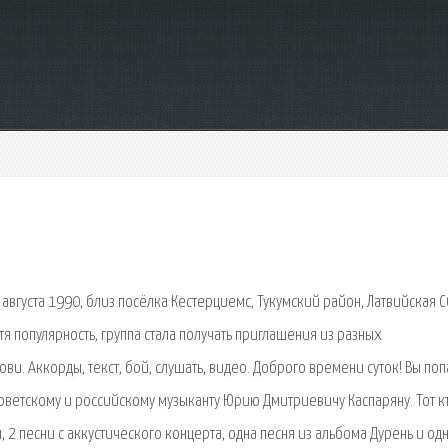
 августа 1990, близ посёлка Кестерциемс, Тукумский район, Латвийская С
я популярность, группа стала получать приглашения из разных
рови. Аккорды, текст, бой, слушать, видео. Доброго времени суток! Вы поп
оветскому и российскому музыканту Юрию Дмитриевичу Каспаряну. Тот к
, 2 песни с аккустического концерта, одна песня из альбома Дурень и од