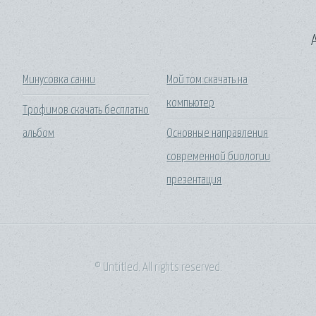
A
Минусовка санни
Мой том скачать на
компьютер
Трофимов скачать бесплатно
альбом
Основные направления
современной биологии
презентация
© Untitled. All rights reserved.