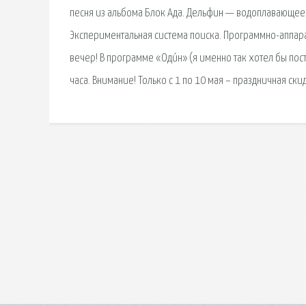
песня из альбома Блок Ада. Дельфин — водоплавающее 
Экспериментальная система поиска. Программно-аппара
вечер! В программе «Оди́н» (я именно так хотел бы по
часа. Внимание! Только с 1 по 10 мая – праздничная ск