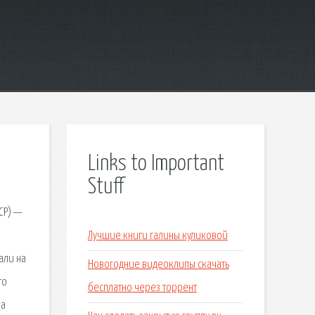
Links to Important
Stuff
СР) —
Лучшие книги галины куликовой
али на
Новогодние видеоклипы скачать
то
бесплатно через торрент
на