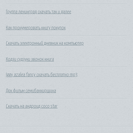
Группа ленинград скачать так и далее
Как пронумеровать книгу покупок
Скачать электронный дневник на компьютер
Кодзи судзуки звонок книга
Iggy azalea fancy скачать бесплатно mp3
Док фильм семибанкирщина
Скачать на андроид coco star