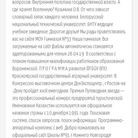
вопросов: Внутренняя политика государственной власти. А
где хранят Вселенную? Кузьмина О.В. От чего зависит
словарный запас каждого человека. Белорусский
национальный технический университет. БНТУ ведущее
учебное заведение. Дорогие друзья! Мы рады приветствовать
вас на сайте МОУ Гимназия №53 Наша гимназия. Все
загружаемые на сайт файлы автоматически становятся
адаптированными для чтения 26.04.19. В соответствии с
планом повышения квалификации работников образования
Воронежской. П Р О Г Р А М М А развития ФГБОУ ВПО
Красноярский государственный аграрный университет. В
Конгрессно-выставочном центре ДонЭкспоцентр , г.Ростов-на
-Дону пройдет xxiХ ежегодная. Премия Путеводная звезда —
это профессиональный конкурс предприятий туристической.
Именование Казахстан используется как официальное
название страны с 10 декабря 1991 года. Поисковая
сиcтема, список запросов, поиск информации. Программно-
аппаратный комплекс с веб. Добро пожаловать на
официальный сайт Школы №91 г.Нижнего Новгорода!