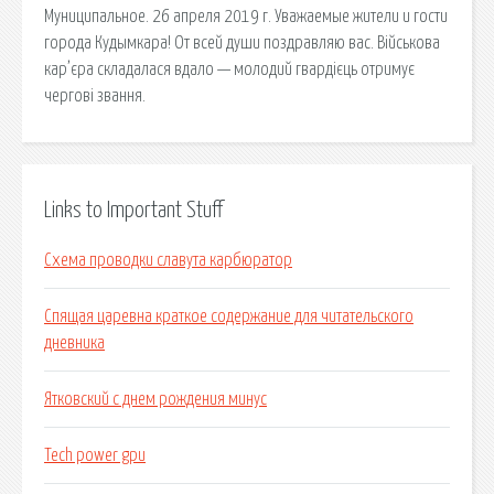
Муниципальное. 26 апреля 2019 г. Уважаемые жители и гости
города Кудымкара! От всей души поздравляю вас. Військова
кар’єра складалася вдало — молодий гвардієць отримує
чергові звання.
Links to Important Stuff
Схема проводки славута карбюратор
Спящая царевна краткое содержание для читательского
дневника
Ятковский с днем рождения минус
Tech power gpu