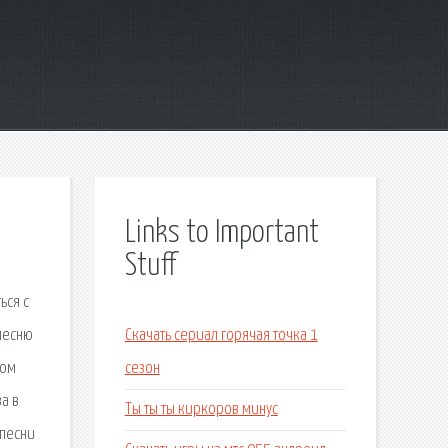
Links to Important
Stuff
ься с
 песню
Скачать сериал горячая точка 1
ром
сезон
а в
Ты ты ты киркоров минус
 песни