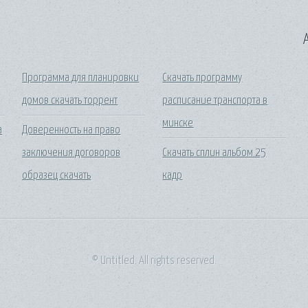
A
Программа для планировки
Скачать программу
домов скачать торрент
расписание транспорта в
минске
а
Доверенность на право
заключения договоров
Скачать сплин альбом 25
образец скачать
кадр
© Untitled. All rights reserved.