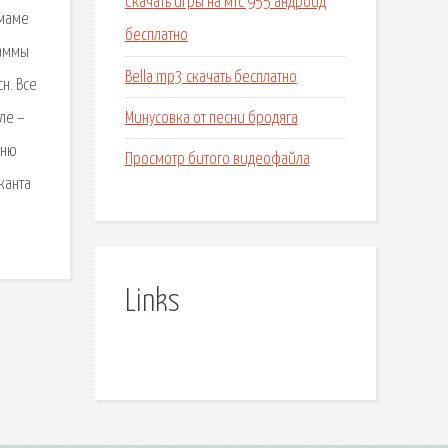
Скачать игры на мтс 955 андроид
 маме
бесплатно
раммы
Bella mp3 скачать бесплатно
н. Все
Минусовка от песни бродяга
ле –
дню
Просмотр битого видеофайла
канта
Links