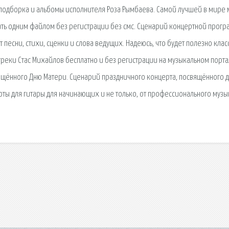
 подборка и альбомы исполнителя Роза Рымбаева. Самой лучшей в мире
чать одним файлом без регистрации без смс. Сценарий концертной прог
сни, стихи, сценки и слова ведущих. Надеюсь, что будет полезно класс
 треки Стас Михайлов бесплатно и без регистрации на музыкальном порта
ящённого Дню Матери. Сценарий праздничного концерта, посвящённого 
ты для гитары для начинающих и не только, от профессионального музы