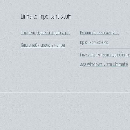
Links to Important Stuff
Торрент 9 дней и одно утро
Вязание шали харуни
крючком схема
Книга тайн скачать чопра
Скачать бесплатно драйвер
для windows vista ultimate