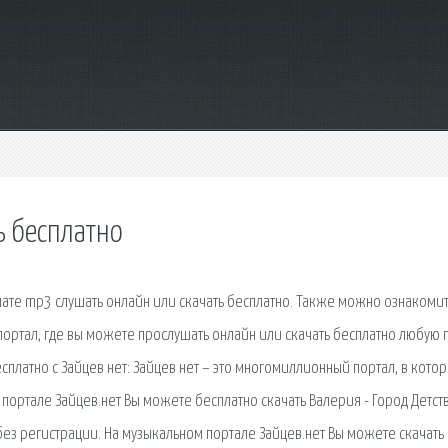
ь бесплатно
рмате mp3 слушать онлайн или скачать бесплатно. Также можно ознакомит
 портал, где вы можете прослушать онлайн или скачать бесплатно любую
сплатно с Зайцев нет: Зайцев нет – это многомиллионный портал, в кото
ортале Зайцев.нет Вы можете бесплатно скачать Валерия - Город Детств
без регистрации. На музыкальном портале Зайцев.нет Вы можете скачать