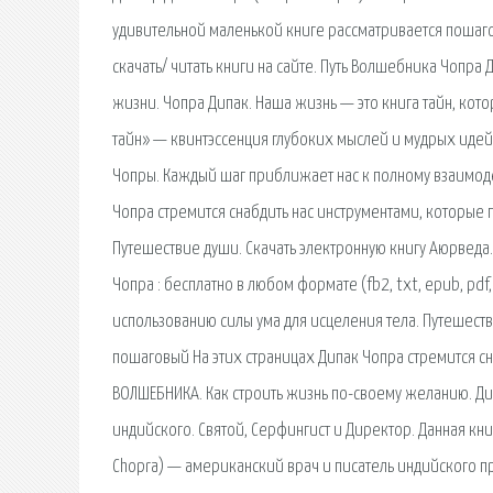
удивительной маленькой книге рассматривается пошаго
скачать/ читать книги на сайте. Путь Волшебника Чопра
жизни. Чопра Дипак. Наша жизнь — это книга тайн, кото
тайн» — квинтэссенция глубоких мыслей и мудрых иде
Чопры. Каждый шаг приближает нас к полному взаимод
Чопра стремится снабдить нас инструментами, которые п
Путешествие души. Скачать электронную книгу Аюрведа
Чопра : бесплатно в любом формате (fb2, txt, epub, pdf
использованию силы ума для исцеления тела. Путешеств
пошаговый На этих страницах Дипак Чопра стремится сн
ВОЛШЕБНИКА. Как строить жизнь по-своему желанию. Ди
индийского. Святой, Серфингист и Директор. Данная кни
Chopra) — американский врач и писатель индийского п