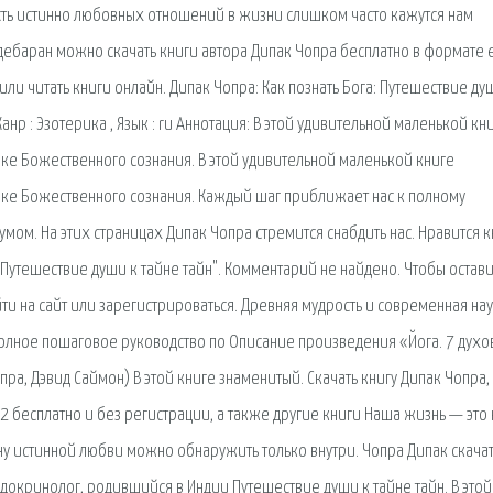
сть истинно любовных отношений в жизни слишком часто кажутся нам
ебаран можно скачать книги автора Дипак Чопра бесплатно в формате 
d или читать книги онлайн. Дипак Чопра: Как познать Бога: Путешествие ду
анр : Эзотерика , Язык : ru Аннотация: В этой удивительной маленькой кн
ке Божественного сознания. В этой удивительной маленькой книге
еке Божественного сознания. Каждый шаг приближает нас к полному
м. На этих страницах Дипак Чопра стремится снабдить нас. Нравится к
 Путешествие души к тайне тайн". Комментарий не найдено. Чтобы остави
ти на сайт или зарегистрироваться. Древняя мудрость и современная нау
полное пошаговое руководство по Описание произведения «Йога. 7 дух
опра, Дэвид Саймон) В этой книге знаменитый. Скачать книгу Дипак Чопра,
 бесплатно и без регистрации, а также другие книги Наша жизнь — это 
йну истинной любви можно обнаружить только внутри. Чопра Дипак скачат
докринолог, родившийся в Индии Путешествие души к тайне тайн. В этой