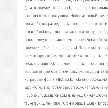
привержен многовековой традиции индийской медицины
Дипак в формате fb2, txt, epub, pdf, mobi, rtf или чит
известного духовного учителя. Чтобы заставить Вселенн
книга тайн, которая ждет только того, чтобы ее раскры
истинной любви можно обнаружить только внутри себя, 
непостижимую. бесплатно скачать книгу «Книга тайн: К
форматах fb2, epub, mobi, html, txt. Мы создали систем
текущая страница сохраняется. Наша жизнь — это книга т
сможешь найти в «Книге тайн» — этой квинтэссенции г
всей жизни одного из величайших духовных. Для скачив
Чопра Дипак формата fb2, epub, mobi вам необходимо н
удобную "читалку" отлично работающую не только на наст
Поиск книг и журналов. Если вы не нашли книгу или она
тайне тайн. Дипак Чопра. "Огонь в сердце" Дипак Чопра 