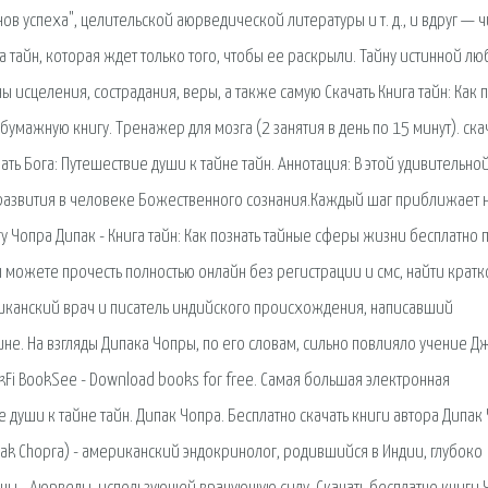
в успеха", целительской аюрведической литературы и т. д., и вдруг — ч
тайн, которая ждет только того, чтобы ее раскрыли. Тайну истинной лю
ы исцеления, сострадания, веры, а также самую Скачать Книга тайн: Как 
бумажную книгу. Тренажер для мозга (2 занятия в день по 15 минут). ска
нать Бога: Путешествие души к тайне тайн. Аннотация: В этой удивительно
развития в человеке Божественного сознания.Каждый шаг приближает н
у Чопра Дипак - Книга тайн: Как познать тайные сферы жизни бесплатно 
ы можете прочесть полностью онлайн без регистрации и смс, найти кратк
риканский врач и писатель индийского происхождения, написавший
е. На взгляды Дипака Чопры, по его словам, сильно повлияло учение Д
Fi BookSee - Download books for free. Самая большая электронная
 души к тайне тайн. Дипак Чопра. Бесплатно скачать книги автора Дипак
k Chopra) - американский эндокринолог, родившийся в Индии, глубоко