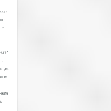
epub,
ши к
иге
нига?
ть
ка для
овных
книга
ь.