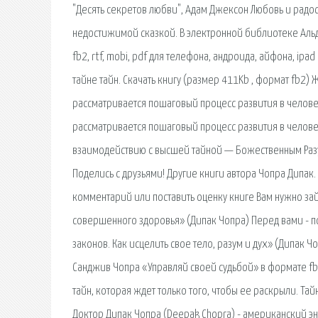
"Десять секретов любви", Адам Джексон Любовь и радо
недостижимой сказкой. В электронной библиотеке Альд
fb2, rtf, mobi, pdf для телефона, андроида, айфона, ipa
тайне тайн. Скачать книгу (размер 411Kb , формат fb2) Ж
рассматривается пошаговый процесс развития в челове
рассматривается пошаговый процесс развития в челов
взаимодействию с высшей тайной — Божественным Разумо
Поделись с друзьями! Другие книги автора Чопра Дипак.
комментарий или поставить оценку книге Вам нужно зай
совершенного здоровья» (Дипак Чопра) Перед вами - 
законов. Как исцелить свое тело, разум и дух» (Дипак Ч
Санджив Чопра «Управляй своей судьбой» в формате fb2
тайн, которая ждет только того, чтобы ее раскрыли. Та
Доктор Дипак Чопра (Deepak Chopra) - американский эн