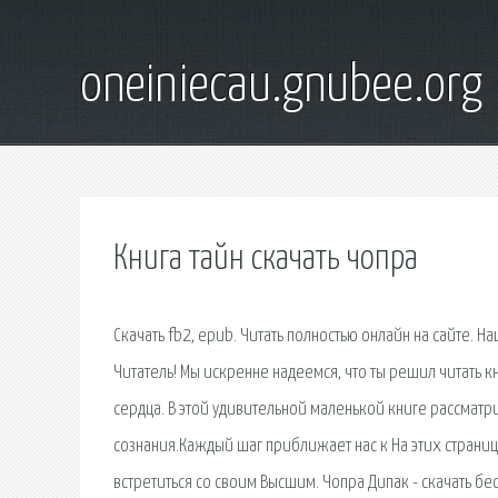
oneiniecau.gnubee.org
Книга тайн скачать чопра
Скачать fb2, epub. Читать полностью онлайн на сайте. Н
Читатель! Мы искренне надеемся, что ты решил читать к
сердца. В этой удивительной маленькой книге рассмат
сознания.Каждый шаг приближает нас к На этих страниц
встретиться со своим Высшим. Чопра Дипак - скачать бе