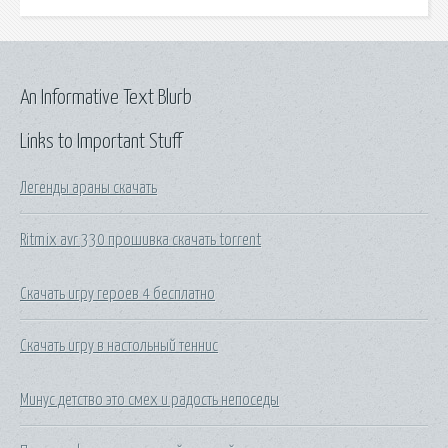
An Informative Text Blurb
Links to Important Stuff
Легенды араны скачать
Ritmix avr 330 прошивка скачать torrent
Скачать игру героев 4 бесплатно
Скачать игру в настольный теннис
Минус детство это смех и радость непоседы