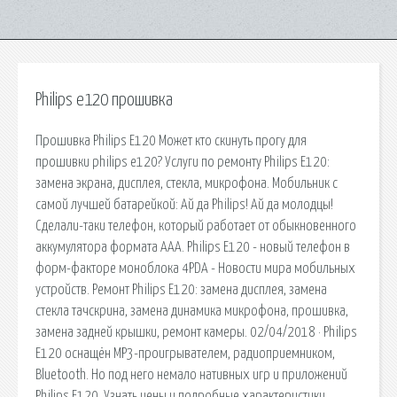
Philips e120 прошивка
Прошивка Philips E120 Может кто скинуть прогу для
прошивки philips e120? Услуги по ремонту Philips E120:
замена экрана, дисплея, стекла, микрофона. Мобильник с
самой лучшей батарейкой: Ай да Philips! Ай да молодцы!
Сделали-таки телефон, который работает от обыкновенного
аккумулятора формата ААА. Philips E120 - новый телефон в
форм-факторе моноблока 4PDA - Новости мира мобильных
устройств. Ремонт Philips E120: замена дисплея, замена
стекла тачскрина, замена динамика микрофона, прошивка,
замена задней крышки, ремонт камеры. 02/04/2018 · Philips
E120 оснащён MP3-проигрывателем, радиоприемником,
Bluetooth. Но под него немало нативных игр и приложений
Philips E120. Узнать цены и подробные характеристики.