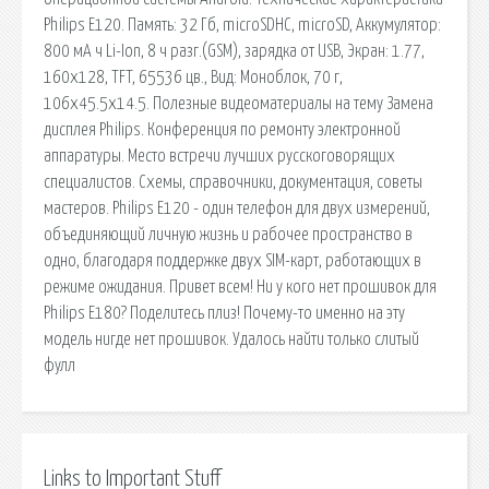
Philips E120. Память: 32 Гб, microSDHC, microSD, Аккумулятор:
800 мА ч Li-Ion, 8 ч разг.(GSM), зарядка от USB, Экран: 1.77,
160x128, TFT, 65536 цв., Вид: Моноблок, 70 г,
106x45.5x14.5. Полезные видеоматериалы на тему Замена
дисплея Philips. Конференция по ремонту электронной
аппаратуры. Место встречи лучших русскоговорящих
специалистов. Схемы, справочники, документация, советы
мастеров. Philips E120 - один телефон для двух измерений,
объединяющий личную жизнь и рабочее пространство в
одно, благодаря поддержке двух SIM-карт, работающих в
режиме ожидания. Привет всем! Ни у кого нет прошивок для
Philips E180? Поделитесь плиз! Почему-то именно на эту
модель нигде нет прошивок. Удалось найти только слитый
фулл
Links to Important Stuff