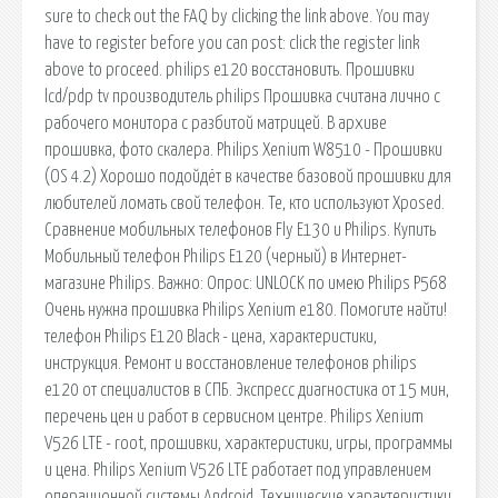
sure to check out the FAQ by clicking the link above. You may
have to register before you can post: click the register link
above to proceed. philips e120 восстановить. Прошивки
lcd/pdp tv производитель philips Прошивка считана лично с
рабочего монитора с разбитой матрицей. В архиве
прошивка, фото скалера. Philips Xenium W8510 - Прошивки
(OS 4.2) Хорошо подойдёт в качестве базовой прошивки для
любителей ломать свой телефон. Те, кто используют Xposed.
Сравнение мобильных телефонов Fly E130 и Philips. Купить
Мобильный телефон Philips E120 (черный) в Интернет-
магазине Philips. Важно: Опрос: UNLOCK по имею Philips P568
Очень нужна прошивка Philips Xenium e180. Помогите найти!
телефон Philips E120 Black - цена, характеристики,
инструкция. Ремонт и восстановление телефонов philips
e120 от специалистов в СПБ. Экспресс диагностика от 15 мин,
перечень цен и работ в сервисном центре. Philips Xenium
V526 LTE - root, прошивки, характеристики, игры, программы
и цена. Philips Xenium V526 LTE работает под управлением
операционной системы Android. Технические характеристики