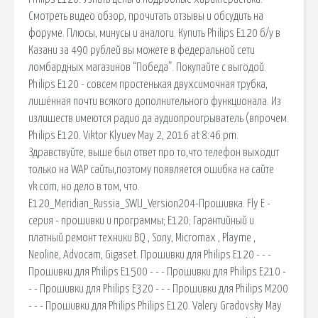
Смотреть видео обзор, прочитать отзывы и обсудить на
форуме. Плюсы, минусы и аналоги. Купить Philips E120 б/у в
Казани за 490 рублей вы можете в федеральной сети
ломбардных магазинов “Победа”. Покупайте с выгодой.
Philips E120 - совсем простенькая двухсимочная трубка,
лишённая почти всякого дополнительного функционала. Из
излишеств имеются радио да аудиопроигрыватель (впрочем.
Philips E120. Viktor Klyuev May 2, 2016 at 8:46 pm.
Здравствуйте, выше был ответ про то,что телефон выходит
только на WAP сайты,поэтому появляется ошибка на сайте
vk.com, но дело в том, что.
E120_Meridian_Russia_SWU_Version204-Прошивка. Fly E -
серия - прошивки и программы; E120; Гарантийный и
платный ремонт техники BQ , Sony, Micromax , Playme ,
Neoline, Advocam, Gigaset. Прошивки для Philips E120 - - -
Прошивки для Philips E1500 - - - Прошивки для Philips E210 -
- - Прошивки для Philips E320 - - - Прошивки для Philips M200
- - - Прошивки для Philips Philips E120. Valery Gradovsky May