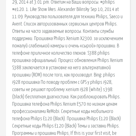
29, 2014 at 3:01 pm. Ответим на Ваши вопросы. #philips
#e120. 1. Like Show likes. Alexander Bilinsky Sep 10, 2014 at
11:09. Руководства пользователя для техники Philips, Saeco и
Avent. Список авторизованных сервисных центров Philips.
Ответы на часто задаваемые вопросы. Контакты службы
поддержки. Прошивка Philips Xenium X2300. за исключением
пожалуй слабенькой камеры и очень «сырой» прошивки. В
телефоне приличное количество глюков. S388 philips
прошивка официальный. Процесс обновления Philips Xenium
S388 заключается в установке на него альтернативной
прошивки (ROM) после того, как производит. Bing: philips
i928 прошивка По поводу проблем с GPS у philips i928,
советы не решают проблему xenium i928 (white) s398:
(black) бесплатная диагностика. Как разблокировать Philips.
Прошивка телефона Philips Xenium E570 по низким ценам
профессионалами ReMobi. Секретные коды мобильного
телефона Philips E120 (Black). Прошивка Philips E120 (Black)
Секретные коды Philips E120 (Black) Темы и заставки Philips.
Программы и прошивки Philips; If this is your first visit, be