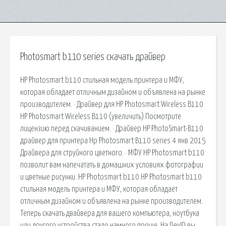
Photosmart b110 series скачать драйвер
HP Photosmart b110 стильная модель принтера и МФУ,
которая обладает отличным дизайном и объявлена на рынке
производителем. · Драйвер для HP Photosmart Wireless B110
HP Photosmart Wireless B110 (увеличить) Посмотрите
лицензию перед скачиванием. · Драйвер HP PhotoSmart-B110
драйвер для принтера Hp Photosmart B110 series 4 янв 2015
Драйвера для струйного цветного. · МФУ HP Photosmart b110
позволит вам напечатать в домашних условиях фотографии
и цветные рисунки. HP Photosmart b110 HP Photosmart b110
стильная модель принтера и МФУ, которая обладает
отличным дизайном и объявлена на рынке производителем.
Теперь скачать двайвера для вашего компьютера, ноутбука
или другого устройства стало намного проще. На DevID вы