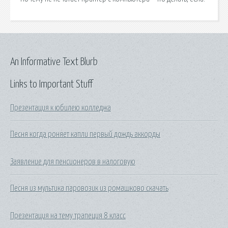
An Informative Text Blurb
Links to Important Stuff
Презентация к юбилею колледжа
Песня когда роняет капли первый дождь аккорды
Заявление для пенсионеров в налоговую
Песня из мультика паровозик из ромашково скачать
Презентация на тему трапеция 8 класс