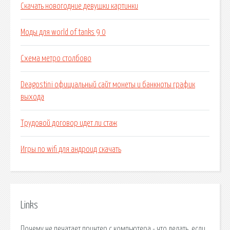
Скачать новогодние девушки картинки
Моды для world of tanks 9 0
Схема метро столбово
Deagostini официальный сайт монеты и банкноты график
выхода
Трудовой договор идет ли стаж
Игры по wifi для андроид скачать
Links
Почему не печатает принтер с компьютера - что делать, если.