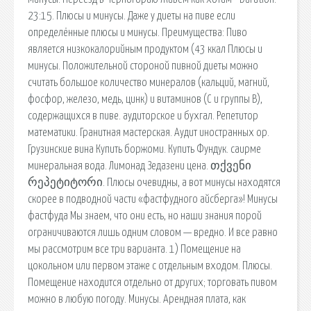
23:15. Плюсы и минусы. Даже у диеты на пиве если
определённые плюсы и минусы. Преимущества: Пиво
является низкокалорийным продуктом (43 ккал Плюсы и
минусы. Положительной стороной пивной диеты можно
считать большое количество минералов (кальций, магний,
фосфор, железо, медь, цинк) и витаминов (С и группы В),
содержащихся в пиве. аудиторское и бухгал. Репетитор
математики. Гранитная мастерская. Аудит иностранных ор.
Грузинские вина Купить боржоми. Купить Фундук. саирме
минеральная вода. Лимонад Зедазени цена. თქვენი
რეპეტიტორი. Плюсы очевидны, а вот минусы находятся
скорее в подводной части «фастфудного айсберга»! Минусы
фастфуда Мы знаем, что они есть, но наши знания порой
ограничиваются лишь одним словом — вредно. И все равно
мы рассмотрим все три варианта. 1) Помещение на
цокольном или первом этаже с отдельным входом. Плюсы.
Помещение находится отдельно от других; торговать пивом
можно в любую погоду. Минусы. Арендная плата, как