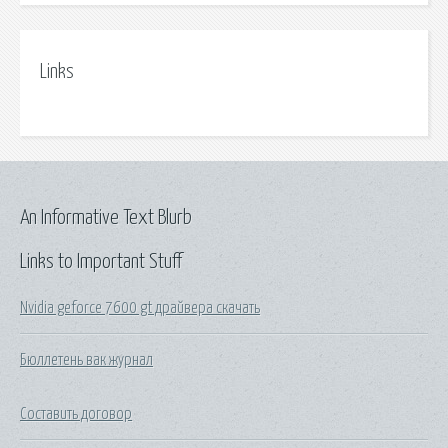
Links
An Informative Text Blurb
Links to Important Stuff
Nvidia geforce 7600 gt драйвера скачать
Бюллетень вак журнал
Составить договор