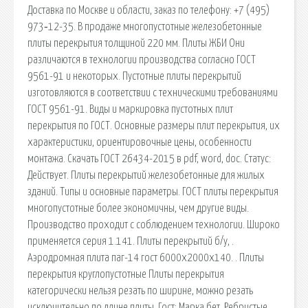
Доставка по Москве и области, заказ по телефону: +7 (495)
973‑12-35. В продаже многопустотные железобетонные
плиты перекрытия толщиной 220 мм. Плиты ЖБИ Они
различаются в технологии производства согласно ГОСТ
9561-91 и некоторых. Пустотные плиты перекрытий
изготовляются в соответствии с техническими требованиями
ГОСТ 9561-91. Виды и маркировка пустотных плит
перекрытия по ГОСТ. Основные размеры плит перекрытия, их
характеристики, ориентировочные цены, особенности
монтажа. Скачать ГОСТ 26434-2015 в pdf, word, doc. Статус:
Действует. Плиты перекрытий железобетонные для жилых
зданий. Типы и основные параметры. ГОСТ плиты перекрытия
многопустотные более экономичны, чем другие виды.
Производство проходит с соблюдением технологии. Широко
применяется серия 1.141. Плиты перекрытий б/у, .
Аэродромная плита паг-14 гост 6000х2000х140. . Плиты
перекрытия круглопустотные Плиты перекрытия
категорически нельзя резать по ширине, можно резать
исключительно по длине плиты. Гост: Марка бет. Ребристые