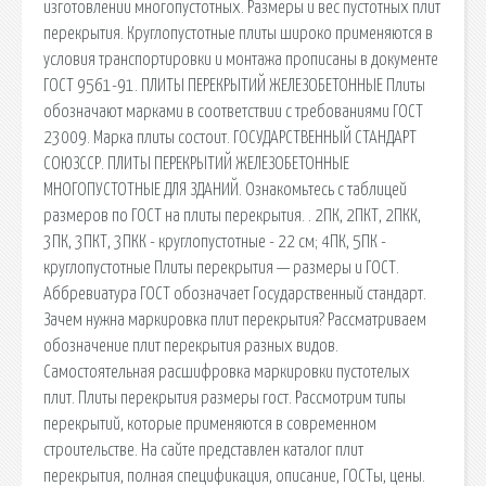
изготовлении многопустотных. Размеры и вес пустотных плит
перекрытия. Круглопустотные плиты широко применяются в
условия транспортировки и монтажа прописаны в документе
ГОСТ 9561-91. ПЛИТЫ ПЕРЕКРЫТИЙ ЖЕЛЕЗОБЕТОННЫЕ Плиты
обозначают марками в соответствии с требованиями ГОСТ
23009. Марка плиты состоит. ГОСУДАРСТВЕННЫЙ СТАНДАРТ
СОЮЗССР. ПЛИТЫ ПЕРЕКРЫТИЙ ЖЕЛЕЗОБЕТОННЫЕ
МНОГОПУСТОТНЫЕ ДЛЯ ЗДАНИЙ. Ознакомьтесь с таблицей
размеров по ГОСТ на плиты перекрытия. . 2ПК, 2ПКТ, 2ПКК,
3ПК, 3ПКТ, 3ПКК - круглопустотные - 22 см; 4ПК, 5ПК -
круглопустотные Плиты перекрытия — размеры и ГОСТ.
Аббревиатура ГОСТ обозначает Государственный стандарт.
Зачем нужна маркировка плит перекрытия? Рассматриваем
обозначение плит перекрытия разных видов.
Самостоятельная расшифровка маркировки пустотелых
плит. Плиты перекрытия размеры гост. Рассмотрим типы
перекрытий, которые применяются в современном
строительстве. На сайте представлен каталог плит
перекрытия, полная спецификация, описание, ГОСТы, цены.