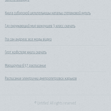
Книга сибирской целительницы натальи степановой купить
Гдз окружающий мир вахрушев 3 класс скачать
Гта сан андреас все моды видео
Герт хофстеде книги скачать
Маршрутка 637 расписание
Расписание электрички днепропетровск харьков
© Untitled. All rights reserved.