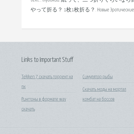
text… глубокий. 紙って、二つ折
やって折る？ 1枚1枚折る？. Новые Эротические игры на пк
Links to Important Stuff
Tekken 7 скачать торрент на
Симулятор рыбы
пк
Скачать моды на мортал
Рингтоны в формате wav
комбат на боссов
скачать