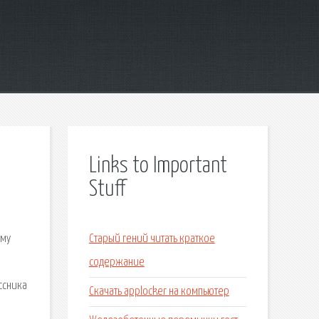
Links to Important
Stuff
ому
Старый гений читать краткое
содержание
ссника
Скачать applocker на компьютер