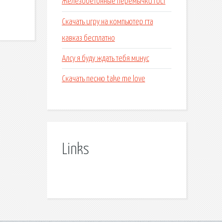
Железобетонные перемычки гост
Скачать игру на компьютер гта
кавказ бесплатно
Алсу я буду ждать тебя минус
Скачать песню take me love
Links