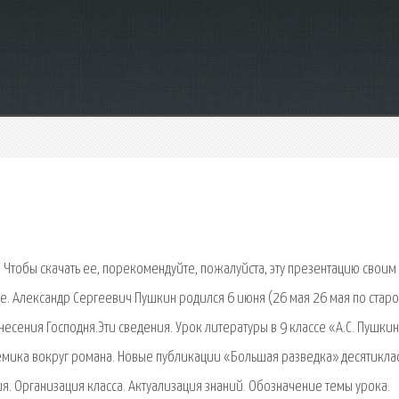
. Чтобы скачать ее, порекомендуйте, пожалуйста, эту презентацию своим
же. Александр Сергеевич Пушкин родился 6 июня (26 мая 26 мая по стар
несения Господня.Эти сведения. Урок литературы в 9 классе «А.С. Пушкин
лемика вокруг романа. Новые публикации «Большая разведка» десятикла
ия. Организация класса. Актуализация знаний. Обозначение темы урока.