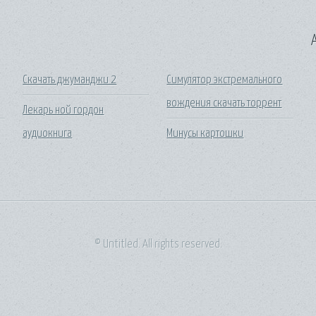
A
Скачать джуманджи 2
Симулятор экстремального
вождения скачать торрент
Лекарь ной гордон
аудиокнига
Минусы картошки
© Untitled. All rights reserved.