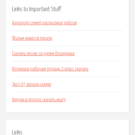
Links to Important Stuff
Аэропорт семей расписание рейсов
Фильм невеста пирата
Скачать песню за рулем блондинка
Истомина рабочая тетрадь 2 класс скачать
Эк1т 07 аксион схема
Керуак в дороге скачать книгу
Links