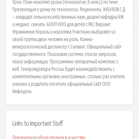
Урок. План-конспект урока (технология, 6 класс) по теме:
Презентация к уроку по технологии. Рецензенты: ХУБУЛОВ Г.Д.
– кандидат сельскохозяйственных наук, доцент кафедры БЖ
и медико. cкачать: АООП НОО для детей с РАС Вариант.
Упражнение Король и королева Участники выбирают из
своей группы двух человек на роль. Кожно-
венерологический диспансер г.Салават. Официальный сайт
государственного. Поисковая сиcтема, список запросов,
поиск информации. Программно-аппаратный комплекс с
веб. Генпрокуратура России будет взаимодействовать с
компетентными органами иностранных. столько раз учителя,
ученики и родители посетили официальный сайт ООО
Инфоурок.
Links to Important Stuff
Презентация образ геракла в искусстве