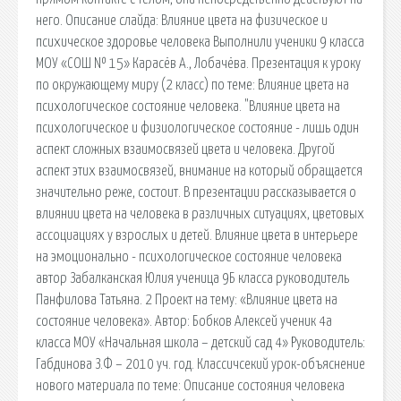
него. Описание слайда: Влияние цвета на физическое и
психическое здоровье человека Выполнили ученики 9 класса
МОУ «СОШ № 15» Карасёв А., Лобачёва. Презентация к уроку
по окружающему миру (2 класс) по теме: Влияние цвета на
психологическое состояние человека. "Влияние цвета на
психологическое и физиологическое состояние - лишь один
аспект сложных взаимосвязей цвета и человека. Другой
аспект этих взаимосвязей, внимание на который обращается
значительно реже, состоит. В презентации рассказывается о
влиянии цвета на человека в различных ситуациях, цветовых
ассоциациях у взрослых и детей. Влияние цвета в интерьере
на эмоционально - психологическое состояние человека
автор Забалканская Юлия ученица 9Б класса руководитель
Панфилова Татьяна. 2 Проект на тему: «Влияние цвета на
состояние человека». Автор: Бобков Алексей ученик 4а
класса МОУ «Начальная школа – детский сад 4» Руководитель:
Габдинова З.Ф – 2010 уч. год. Классичсекий урок-объяснение
нового материала по теме: Описание состояния человека