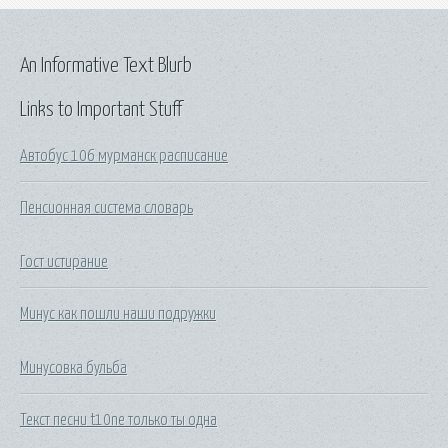
An Informative Text Blurb
Links to Important Stuff
Автобус 106 мурманск расписание
Пенсионная система словарь
Гост истирание
Минус как пошли наши подружки
Минусовка бульба
Текст песни t10ne только ты одна