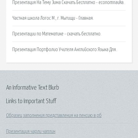
Презентация На Тему Зима Скачать Бесплатно - economnauka.
Частная школа Логос М , г. Мытищи - Главная.
Презентации по Математике - скачать бесплатно.
Презентация Портфолио Учителя Английского Языка Для.
An Informative Text Blurb
Links to Important Stuff
Образец заполнения представления на пенсию в рб
Презентация чарли чаплин