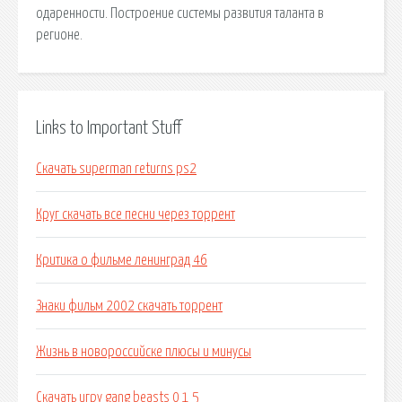
одаренности. Построение системы развития таланта в
регионе.
Links to Important Stuff
Скачать superman returns ps2
Круг скачать все песни через торрент
Критика о фильме ленинград 46
Знаки фильм 2002 скачать торрент
Жизнь в новороссийске плюсы и минусы
Скачать игру gang beasts 0 1 5