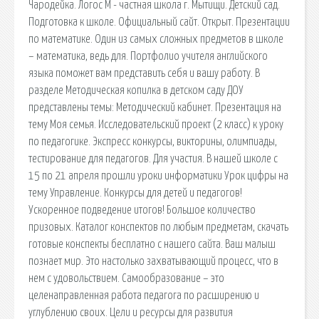
Чародейка. Логос М - частная школа г. Мытищи. Детский сад.
Подготовка к школе. Официальный сайт. Открыт. Презентации
по математике. Один из самых сложных предметов в школе
– математика, ведь для. Портфолио учителя английского
языка поможет вам представить себя и вашу работу. В
разделе Методическая копилка в детском саду ДОУ
представлены темы: Методический кабинет. Презентация на
тему Моя семья. Исследовательский проект (2 класс) к уроку
по педагогике. Экспресс конкурсы, викторины, олимпиады,
тестирование для педагогов. Для участия. В нашей школе с
15 по 21 апреля прошли уроки информатики Урок цифры на
тему Управление. Конкурсы для детей и педагогов!
Ускоренное подведение итогов! Большое количество
призовых. Каталог конспектов по любым предметам, скачать
готовые конспекты бесплатно с нашего сайта. Ваш малыш
познает мир. Это настолько захватывающий процесс, что в
нем с удовольствием. Самообразование – это
целенаправленная работа педагога по расширению и
углублению своих. Цели и ресурсы для развития