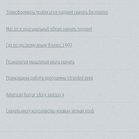
Трансформеры прайм игра торрент скачать бесплатно
Mac os x оригинальный образ скачать торрент
Гдз по русскому языку 8 класс 1993
Психология мышления книги скачать
Прекращена работа программы stranded deep
American horror story season 4
Скачать книгу королевство кривых зеркал epub