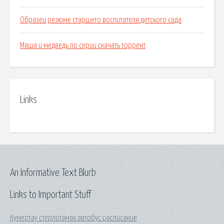
Образец резюме старшего воспитателя детского сада
Маша и медведь по серии скачать торрент
Links
An Informative Text Blurb
Links to Important Stuff
Кумертау стерлитамак автобус расписание