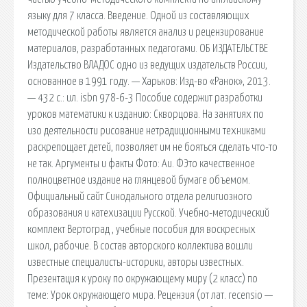
языку для 7 класса. Введение. Одной из составляющих
методической работы является анализ и рецензирование
материалов, разработанных педагогами. ОБ ИЗДАТЕЛЬСТВЕ
Издательство ВЛАДОС одно из ведущих издательств России,
основанное в 1991 году. — Харьков: Изд-во «Ранок», 2013.
— 432 с.: ил. isbn 978-6-3 Пособие содержит разработки
уроков математики к изданию: Скворцова. На занятиях по
изо деятельности рисование нетрадиционными техниками
раскрепощает детей, позволяет им не бояться сделать что-то
не так. Аргументы и факты Фото: Аи. ФЭто качественное
полноцветное издание на глянцевой бумаге объемом.
Официальный сайт Синодального отдела религиозного
образования и катехизации Русской. Учебно-методический
комплект Вертоград , учебные пособия для воскресных
школ, рабочие. В состав авторского коллектива вошли
известные специалисты-историки, авторы известных.
Презентация к уроку по окружающему миру (2 класс) по
теме: Урок окружающего мира. Рецензия (от лат. recensio —