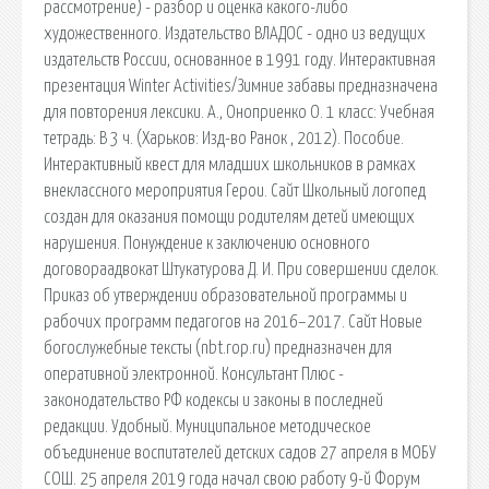
рассмотрение) - разбор и оценка какого-либо
художественного. Издательство ВЛАДОС - одно из ведущих
издательств России, основанное в 1991 году. Интерактивная
презентация Winter Activities/Зимние забавы предназначена
для повторения лексики. А., Оноприенко О. 1 класс: Учебная
тетрадь: В 3 ч. (Харьков: Изд-во Ранок , 2012). Пособие.
Интерактивный квест для младших школьников в рамках
внеклассного мероприятия Герои. Сайт Школьный логопед
создан для оказания помощи родителям детей имеющих
нарушения. Понуждение к заключению основного
договораадвокат Штукатурова Д. И. При совершении сделок.
Приказ об утверждении образовательной программы и
рабочих программ педагогов на 2016–2017. Сайт Новые
богослужебные тексты (nbt.rop.ru) предназначен для
оперативной электронной. Консультант Плюс -
законодательство РФ кодексы и законы в последней
редакции. Удобный. Муниципальное методическое
объединение воспитателей детских садов 27 апреля в МОБУ
СОШ. 25 апреля 2019 года начал свою работу 9-й Форум