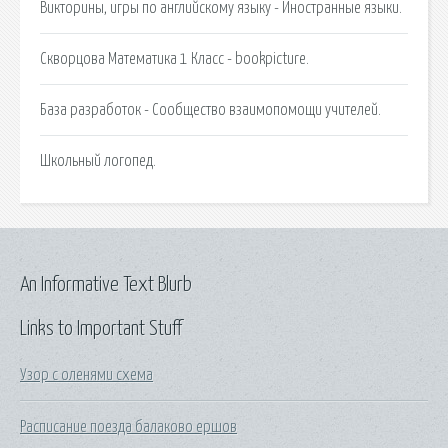
Викторины, игры по английскому языку - Иностранные языки.
Скворцова Математика 1 Класс - bookpicture.
База разработок - Сообщество взаимопомощи учителей.
Школьный логопед.
An Informative Text Blurb
Links to Important Stuff
Узор с оленями схема
Расписание поезда балаково ершов