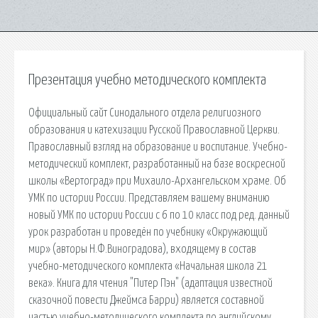
Презентация учебно методического комплекта
Официальный сайт Синодального отдела религиозного
образования и катехизации Русской Православной Церкви.
Православный взгляд на образование и воспитание. Учебно-
методический комплект, разработанный на базе воскресной
школы «Вертоград» при Михаило-Архангельском храме. Об
УМК по истории России. Представляем вашему вниманию
новый УМК по истории России с 6 по 10 класс под ред. данный
урок разработан и проведён по учебнику «Окружающий
мир» (авторы Н.Ф.Виноградова), входящему в состав
учебно-методического комплекта «Начальная школа 21
века». Книга для чтения "Питер Пэн" (адаптация известной
сказочной повести Джеймса Барри) является составной
частью учебно-методического комплекта по английскому