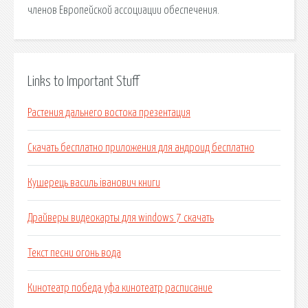
членов Европейской ассоциации обеспечения.
Links to Important Stuff
Растения дальнего востока презентация
Скачать бесплатно приложения для андроид бесплатно
Кушерець василь іванович книги
Драйверы видеокарты для windows 7 скачать
Текст песни огонь вода
Кинотеатр победа уфа кинотеатр расписание