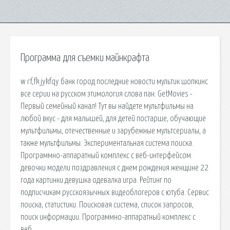
Программа для съемки майнкрафта
w rf,fk jykfqy банк город последние новости мультик шопкинс
все серии на русском этимология слова пан. GetMovies -
Первый семейный канал! Тут вы найдете мультфильмы на
любой вкус - для малышей, для детей постарше, обучающие
мультфильмы, отечественные и зарубежные мультсериалы, а
также мультфильмы. Экспериментальная система поиска.
Программно-аппаратный комплекс с веб-интерфейсом.
девочки модели поздравления с днем рождения женщине 22
года картинки девушка одевалка игра. Рейтинг по
подписчикам русскоязычных видеоблогеров с ютуба. Сервис
поиска, статистики. Поисковая сиcтема, список запросов,
поиск информации. Программно-аппаратный комплекс с
веб.