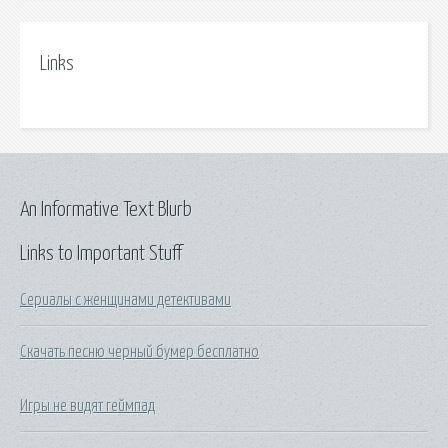
Links
An Informative Text Blurb
Links to Important Stuff
Сериалы с женщинами детективами
Скачать песню черный бумер бесплатно
Игры не видят геймпад