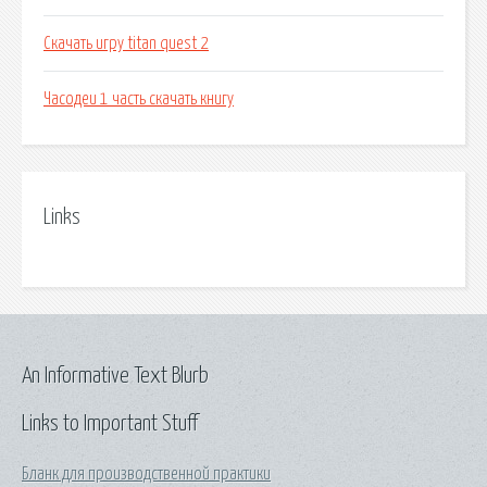
Скачать игру titan quest 2
Часодеи 1 часть скачать книгу
Links
An Informative Text Blurb
Links to Important Stuff
Бланк для производственной практики