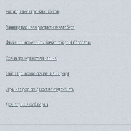
Аккорды песни романс носков
Винница варшава расписание автобуса
Фильм не может быть скачать торрент бесплатно
Схема прикуривателя калина
Сайты где можно скачать майнкрафт
Игры нет фор спид мост вантед скачать
Драйверы на юсб порты